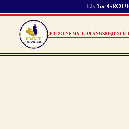
LE 1er GRO
JE TROUVE MA BOULANGERIE
JE SUI
Je suis boulanger
Je découvre France Boulang
Pourquoi adhérer à France B
Je référence ma boulangerie