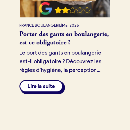
Je trouve ma boulangerie
FRANCE BOULANGERIE
|
Mai 2025
Porter des gants en boulangerie,
Je suis boulanger
est ce obligatoire ?
Je découvre France Boulangerie
Le port des gants en boulangerie
est-il obligatoire ? Découvrez les
règles d’hygiène, la perception
Mes tarifs
client et l’impact direct sur votre
Lire la suite
réputation et vos avis Google.
Mon comparatif gratuit
Je référence ma boulangerie (gra