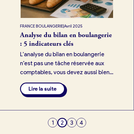
FRANCE BOULANGERIE
|
Avril 2025
Analyse du bilan en boulangerie
: 5 indicateurs clés
L'analyse du bilan en boulangerie
n’est pas une tâche réservée aux
comptables, vous devez aussi bien
le comprendre et être en capacité
Lire la suite
d'analyser les points importants et
stratégiques.
tuit)
1
2
3
4