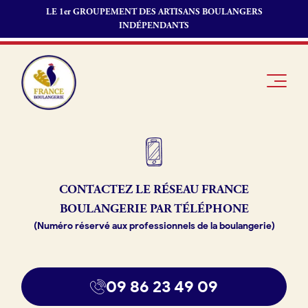
LE 1er GROUPEMENT DES ARTISANS BOULANGERS
INDÉPENDANTS
Je suis
Offres
Je suis
CONTACTEZ LE RÉSEAU
FRANCE
boulanger
d’emploi
fournisseur
BOULANGERIE PAR TÉLÉPHONE
Je découvre
Fonds de
(Numéro réservé aux professionnels de la boulangerie)
France
commerce
Boulangerie
Pourquoi
09 86 23 49 09
adhérer à
Actualités
France