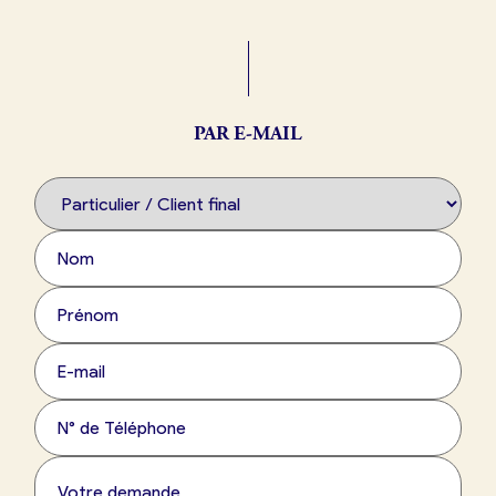
Boulangerie
Je référence
ma
boulangerie
PAR E-MAIL
Je crée mon compte
Connexion