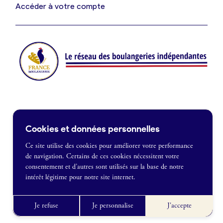
Je suis fournisseur
Accéder à votre compte
Actualités
Je crée mon compte
Connexion
Contact
Cookies et données personnelles
Je souhaite être recontacté
Ce site utilise des cookies pour améliorer votre performance
de navigation. Certains de ces cookies nécessitent votre
France Boulangerie
consentement et d’autres sont utilisés sur la base de notre
1 rue Alexandre Fleming
intérêt légitime pour notre site internet.
49100 Angers
Mentions légales
09 86 23 49 09
Politique de confidentialité
Je refuse
Je personnalise
J'accepte
CGU