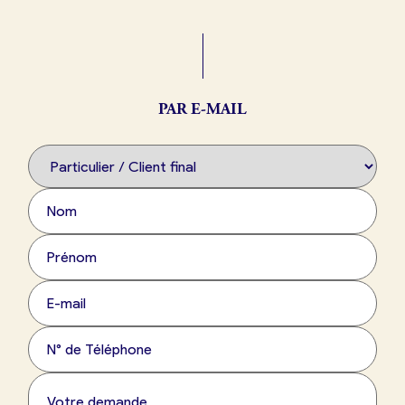
Boulangerie
Je référence
ma
boulangerie
PAR E-MAIL
Je crée mon compte
Connexion