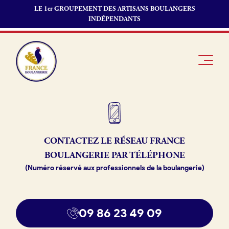
LE 1er GROUPEMENT DES ARTISANS BOULANGERS
INDÉPENDANTS
Je suis
Offres
Je suis
CONTACTEZ LE RÉSEAU
FRANCE
boulanger
d’emploi
fournisseur
BOULANGERIE PAR TÉLÉPHONE
Je découvre
Fonds de
(Numéro réservé aux professionnels de la boulangerie)
France
commerce
Boulangerie
Pourquoi
09 86 23 49 09
adhérer à
Actualités
France