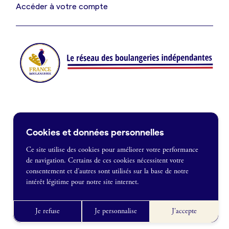
Je suis fournisseur
Accéder à votre compte
Actualités
Je crée mon compte
Connexion
Contact
Cookies et données personnelles
Je souhaite être recontacté
Ce site utilise des cookies pour améliorer votre performance
de navigation. Certains de ces cookies nécessitent votre
France Boulangerie
consentement et d’autres sont utilisés sur la base de notre
1 rue Alexandre Fleming
intérêt légitime pour notre site internet.
49100 Angers
Mentions légales
09 86 23 49 09
Politique de confidentialité
Je refuse
Je personnalise
J'accepte
CGU