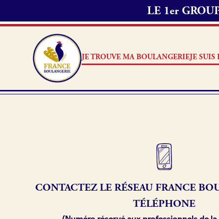
LE 1er GRO
JE TROUVE MA BOULANGERIE
JE SUI
Je suis boulanger
Je découvre France Boulang
Pourquoi adhérer à France B
CONTACTEZ LE RÉSEAU
FRANCE
BOU
Je référence ma boulangerie
TÉLÉPHONE
(Numéro réservé aux professionnels de la