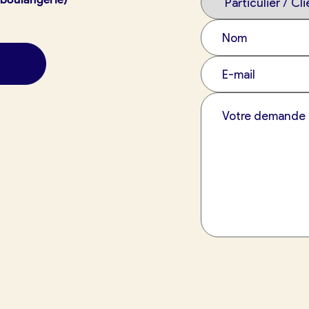
exion
France Boulangerie
 23 49 09
tuit)
Oui, appeler
Non, annuler