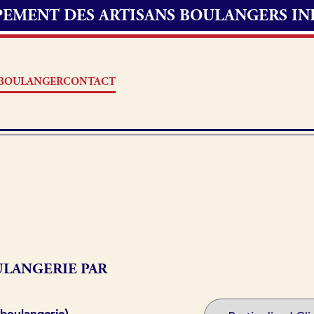
UPEMENT DES ARTISANS BOULANGERS I
S BOULANGER
CONTACT
Offres d’emploi
erie
Fonds de commerce
oulangerie
LANGERIE PAR
Actualités
 boulangerie)