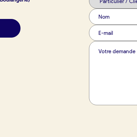
exion
France Boulangerie
 23 49 09
tuit)
Oui, appeler
Non, annuler