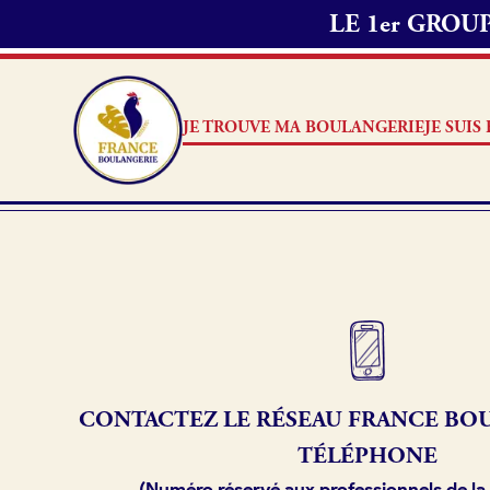
LE 1er GRO
JE TROUVE MA BOULANGERIE
JE SUI
Je suis boulanger
Je découvre France Boulang
Pourquoi adhérer à France B
CONTACTEZ LE RÉSEAU
FRANCE
BOU
Je référence ma boulangerie
TÉLÉPHONE
(Numéro réservé aux professionnels de la