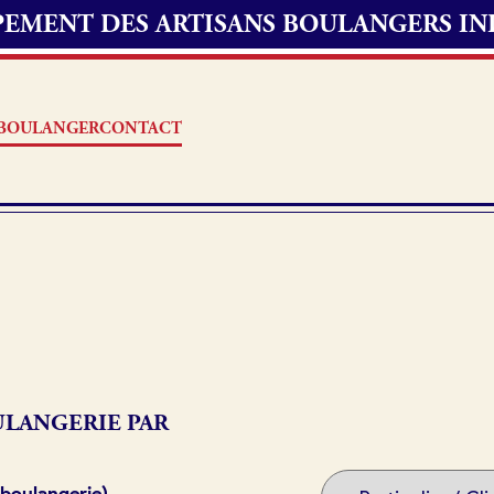
UPEMENT DES ARTISANS BOULANGERS I
S BOULANGER
CONTACT
Offres d’emploi
erie
Fonds de commerce
oulangerie
LANGERIE PAR
Actualités
 boulangerie)