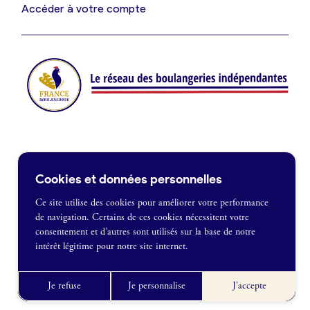
Je suis fournisseur
Accéder à votre compte
Actualités
Je crée mon compte
Connexion
Contact
Cookies et données personnelles
Je souhaite être recontacté
Ce site utilise des cookies pour améliorer votre performance
de navigation. Certains de ces cookies nécessitent votre
France Boulangerie
consentement et d’autres sont utilisés sur la base de notre
1 rue Alexandre Fleming
intérêt légitime pour notre site internet.
49100 Angers
Mentions légales
09 86 23 49 09
Politique de confidentialité
Je refuse
Je personnalise
J'accepte
CGU