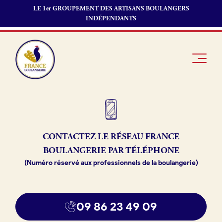
LE 1er GROUPEMENT DES ARTISANS BOULANGERS
INDÉPENDANTS
Je suis
Offres
Je suis
CONTACTEZ LE RÉSEAU
FRANCE
boulanger
d’emploi
fournisseur
BOULANGERIE PAR TÉLÉPHONE
Je découvre
Fonds de
(Numéro réservé aux professionnels de la boulangerie)
France
commerce
Boulangerie
Pourquoi
09 86 23 49 09
adhérer à
Actualités
France