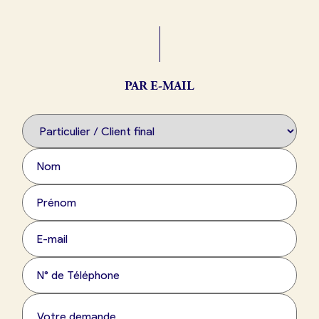
Boulangerie
Je référence
ma
boulangerie
PAR E-MAIL
Je crée mon compte
Connexion