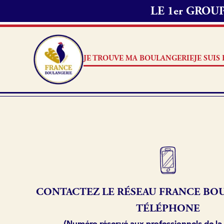
LE 1er GRO
JE TROUVE MA BOULANGERIE
JE SUI
Je suis boulanger
Je découvre France Boulang
Pourquoi adhérer à France B
CONTACTEZ LE RÉSEAU
FRANCE
BOU
Je référence ma boulangerie
TÉLÉPHONE
(Numéro réservé aux professionnels de la