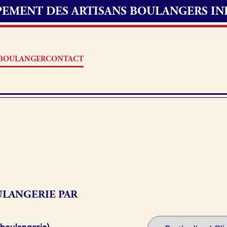
UPEMENT DES ARTISANS BOULANGERS I
S BOULANGER
CONTACT
Offres d’emploi
erie
Fonds de commerce
oulangerie
LANGERIE PAR
Actualités
 boulangerie)