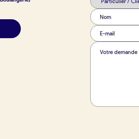
exion
France Boulangerie
 23 49 09
tuit)
Oui, appeler
Non, annuler