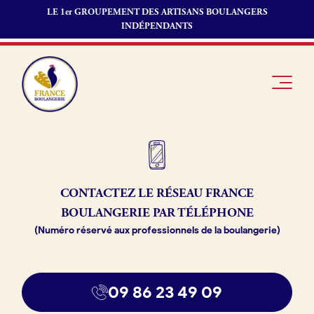
LE 1er GROUPEMENT DES ARTISANS BOULANGERS
INDÉPENDANTS
Je suis
Offres
Je suis
CONTACTEZ LE RÉSEAU
FRANCE
boulanger
d’emploi
fournisseur
BOULANGERIE PAR TÉLÉPHONE
Je découvre
Fonds de
(Numéro réservé aux professionnels de la boulangerie)
France
commerce
Boulangerie
Pourquoi
09 86 23 49 09
adhérer à
Actualités
France