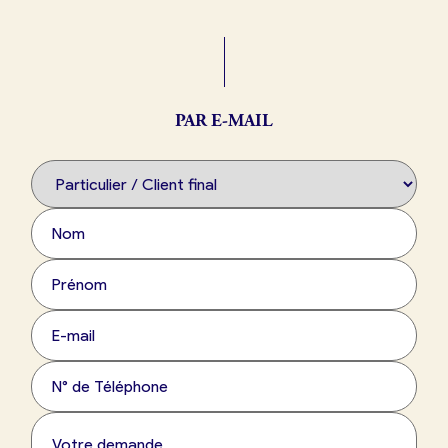
Boulangerie
Je référence
ma
boulangerie
PAR E-MAIL
Je crée mon compte
Connexion