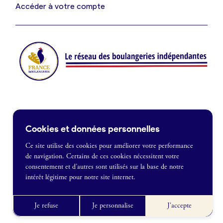
Je suis fournisseur
Accéder à votre compte
Actualités
Je crée mon compte
Connexion
Contact
Cookies et données personnelles
Je souhaite être recontacté
Ce site utilise des cookies pour améliorer votre performance
de navigation. Certains de ces cookies nécessitent votre
France Boulangerie
consentement et d’autres sont utilisés sur la base de notre
1 rue Alexandre Fleming
intérêt légitime pour notre site internet.
49100 Angers
Mentions légales
09 86 23 49 09
Politique de confidentialité
Je refuse
Je personnalise
J'accepte
CGU