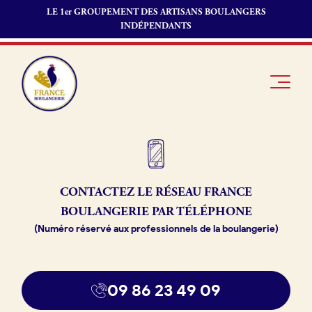
LE 1er GROUPEMENT DES ARTISANS BOULANGERS
INDÉPENDANTS
Je suis
Offres
Je suis
CONTACTEZ LE RÉSEAU
FRANCE
boulanger
d’emploi
fournisseur
BOULANGERIE PAR TÉLÉPHONE
Je découvre
Fonds de
(Numéro réservé aux professionnels de la boulangerie)
France
commerce
Boulangerie
Pourquoi
09 86 23 49 09
adhérer à
Actualités
France