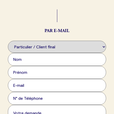
Boulangerie
Je référence
ma
boulangerie
PAR E-MAIL
Je crée mon compte
Connexion