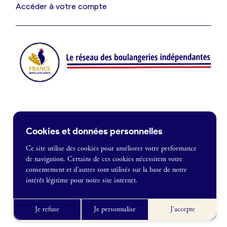
Je suis fournisseur
Accéder à votre compte
Actualités
Je crée mon compte
Connexion
Contact
Cookies et données personnelles
Je souhaite être recontacté
Ce site utilise des cookies pour améliorer votre performance
de navigation. Certains de ces cookies nécessitent votre
France Boulangerie
consentement et d’autres sont utilisés sur la base de notre
1 rue Alexandre Fleming
intérêt légitime pour notre site internet.
49100 Angers
Mentions légales
09 86 23 49 09
Politique de confidentialité
Je refuse
Je personnalise
J'accepte
CGU