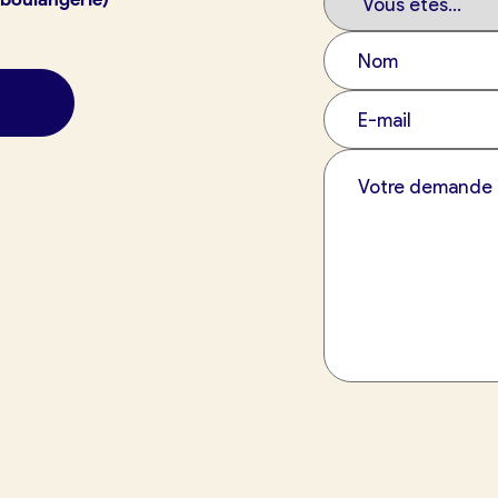
exion
France Boulangerie
 23 49 09
tuit)
Oui, appeler
Non, annuler