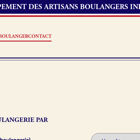
UPEMENT DES ARTISANS BOULANGERS I
S BOULANGER
CONTACT
Offres d’emploi
erie
Fonds de commerce
oulangerie
LANGERIE PAR
Actualités
 boulangerie)