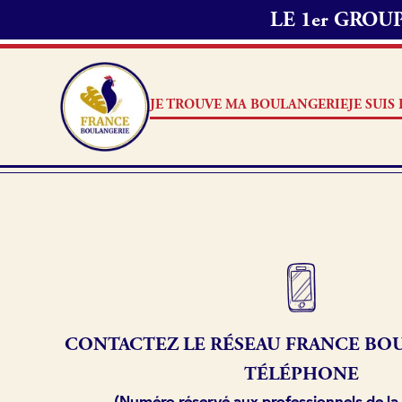
LE 1er GRO
JE TROUVE MA BOULANGERIE
JE SUI
Je suis boulanger
Je découvre France Boulang
Pourquoi adhérer à France B
CONTACTEZ LE RÉSEAU
FRANCE
BOU
Je référence ma boulangerie
TÉLÉPHONE
(Numéro réservé aux professionnels de la