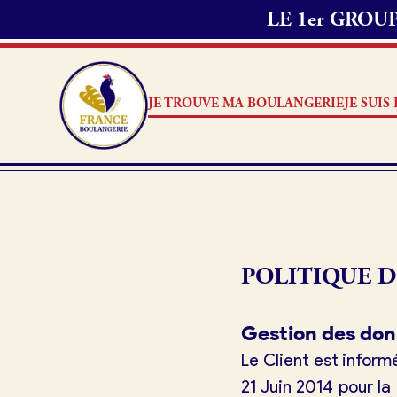
LE 1er GRO
JE TROUVE MA BOULANGERIE
JE SUI
Je suis boulanger
POLITIQUE D
Je découvre France Boulang
Pourquoi adhérer à France B
Gestion des don
Je référence ma boulangerie
Le Client est infor
21 Juin 2014 pour la