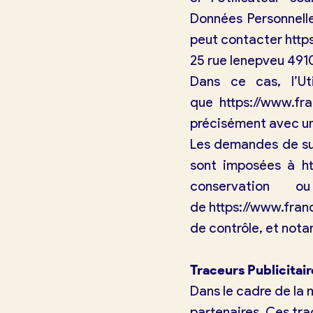
Données Personnelles
peut contacter
http
25 rue lenepveu 491
Dans ce cas, l’Uti
que
https://www.fra
précisément avec une
Les demandes de sup
sont imposées à
h
conservation o
de
https://www.fran
de contrôle, et nota
Traceurs Publicitair
Dans le cadre de la 
partenaires. Ces tr