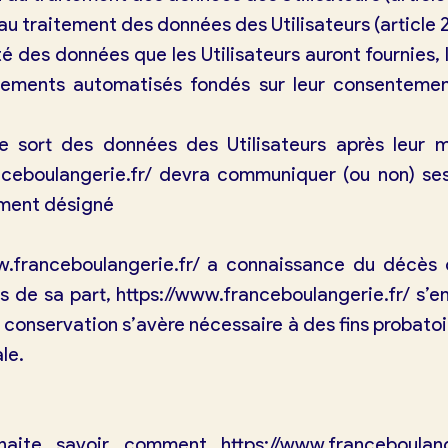
 au traitement des données des Utilisateurs (article
lité des données que les Utilisateurs auront fournies
aitements automatisés fondés sur leur consentemen
le sort des données des Utilisateurs après leur 
nceboulangerie.fr/
devra communiquer (ou non) ses
ement désigné
w.franceboulangerie.fr/
a connaissance du décès d’
ns de sa part,
https://www.franceboulangerie.fr/
s’en
r conservation s’avère nécessaire à des fins probato
le.
souhaite savoir comment
https://www.franceboulang