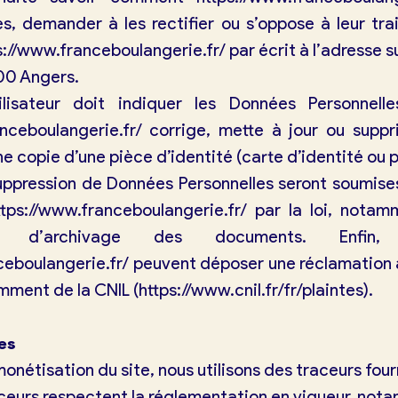
, demander à les rectifier ou s’oppose à leur trai
s://www.franceboulangerie.fr/
par écrit à l’adresse 
00 Angers.
lisateur doit indiquer les Données Personnelles
nceboulangerie.fr/
corrige, mette à jour ou suppri
 copie d’une pièce d’identité (carte d’identité ou 
pression de Données Personnelles seront soumises
ttps://www.franceboulangerie.fr/
par la loi, notam
u d’archivage des documents. Enfin, l
ceboulangerie.fr/
peuvent déposer une réclamation 
mment de la CNIL (https://www.cnil.fr/fr/plaintes).
es
monétisation du site, nous utilisons des traceurs four
aceurs respectent la réglementation en vigueur, no