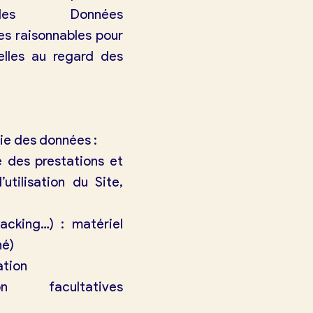
s Données
es raisonnables pour
elles au regard des
tie des données :
té des prestations et
tilisation du Site,
acking…) : matériel
hé)
ation
facultatives