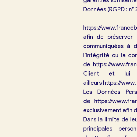
garanties suffisant
Données (RGPD : n° 
https://www.franceb
afin de préserver 
communiquées à de
l’intégrité ou la c
de
https://www.fran
Client et lui 
ailleurs
https://www.
Les Données Perso
Je trouve ma boulangerie
de
https://www.fra
exclusivement afin de
Dans la limite de le
Je suis boulanger
principales pers