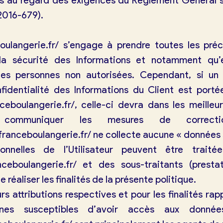
es au regard des exigences du Règlement Général s
2016-679).
oulangerie.fr/
s’engage à prendre toutes les préc
la sécurité des Informations et notamment qu’
s personnes non autorisées. Cependant, si un 
onfidentialité des Informations du Client est port
ceboulangerie.fr/
, celle-ci devra dans les meilleu
communiquer les mesures de correcti
franceboulangerie.fr/
ne collecte aucune « données 
nnelles de l’Utilisateur peuvent être traitée
nceboulangerie.fr/
et des sous-traitants (prestat
 réaliser les finalités de la présente politique.
urs attributions respectives et pour les finalités rap
onnes susceptibles d’avoir accès aux données