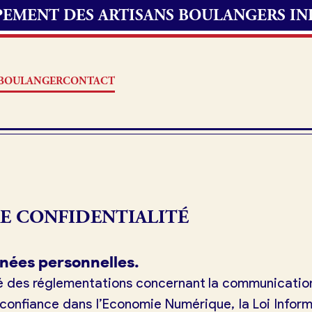
UPEMENT DES ARTISANS BOULANGERS I
S BOULANGER
CONTACT
Offres d’emploi
E CONFIDENTIALITÉ
erie
Fonds de commerce
oulangerie
nées personnelles.
Actualités
mé des réglementations concernant la communication 
 confiance dans l’Economie Numérique, la Loi Infor