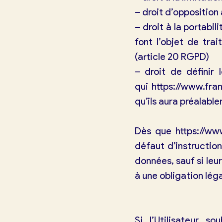
– droit d’opposition
– droit à la portabi
font l’objet de tr
(article 20 RGPD)
– droit de définir 
qui
https://www.fra
qu’ils aura préalabl
Dès que
https://ww
défaut d’instructio
données, sauf si leu
à une obligation léga
Si l’Utilisateur 