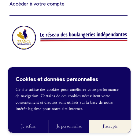
Je suis fournisseur
Accéder à votre compte
Actualités
Je crée mon compte
Connexion
Contact
Cookies et données personnelles
Je souhaite être recontacté
Ce site utilise des cookies pour améliorer votre performance
de navigation. Certains de ces cookies nécessitent votre
France Boulangerie
consentement et d’autres sont utilisés sur la base de notre
1 rue Alexandre Fleming
intérêt légitime pour notre site internet.
49100 Angers
Mentions légales
09 86 23 49 09
Politique de confidentialité
Je refuse
Je personnalise
J'accepte
CGU