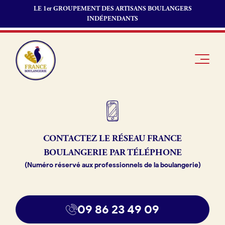
LE 1er GROUPEMENT DES ARTISANS BOULANGERS
INDÉPENDANTS
Je suis
Offres
Je suis
CONTACTEZ LE RÉSEAU
FRANCE
boulanger
d’emploi
fournisseur
BOULANGERIE PAR TÉLÉPHONE
Je découvre
Fonds de
(Numéro réservé aux professionnels de la boulangerie)
France
commerce
Boulangerie
Pourquoi
09 86 23 49 09
adhérer à
Actualités
France