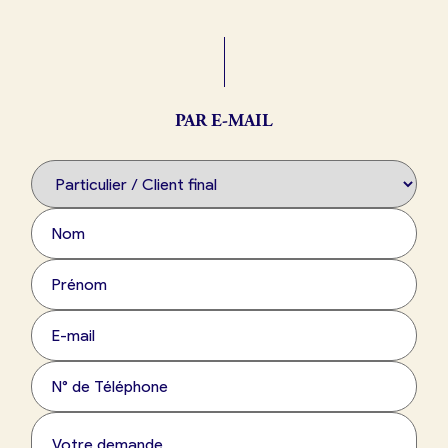
Boulangerie
Je référence
ma
boulangerie
PAR E-MAIL
Je crée mon compte
Connexion