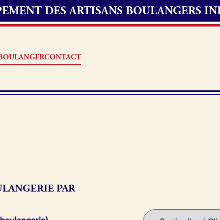
UPEMENT DES ARTISANS BOULANGERS I
S BOULANGER
CONTACT
Offres d’emploi
erie
Fonds de commerce
oulangerie
LANGERIE PAR
Actualités
 boulangerie)