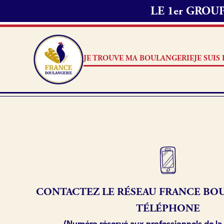
LE 1er GRO
JE TROUVE MA BOULANGERIE
JE SUI
Je suis boulanger
Je découvre France Boulang
Pourquoi adhérer à France B
CONTACTEZ LE RÉSEAU
FRANCE
BOU
Je référence ma boulangerie
TÉLÉPHONE
(Numéro réservé aux professionnels de la