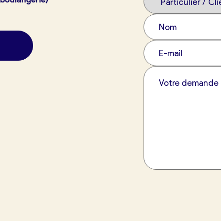
exion
France Boulangerie
 23 49 09
tuit)
Oui, appeler
Non, annuler