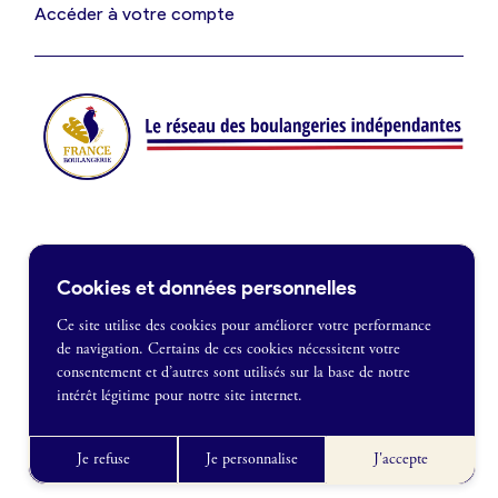
Je suis fournisseur
Accéder à votre compte
Actualités
Je crée mon compte
Connexion
Contact
Cookies et données personnelles
Je souhaite être recontacté
Ce site utilise des cookies pour améliorer votre performance
de navigation. Certains de ces cookies nécessitent votre
France Boulangerie
consentement et d’autres sont utilisés sur la base de notre
1 rue Alexandre Fleming
intérêt légitime pour notre site internet.
49100 Angers
Mentions légales
09 86 23 49 09
Politique de confidentialité
Je refuse
Je personnalise
J'accepte
CGU