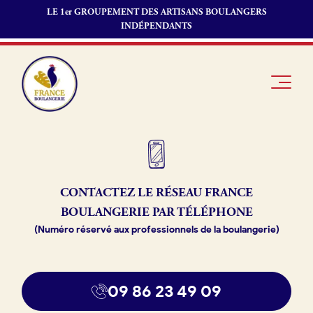
LE 1er GROUPEMENT DES ARTISANS BOULANGERS
INDÉPENDANTS
Je suis
Offres
Je suis
CONTACTEZ LE RÉSEAU
FRANCE
boulanger
d’emploi
fournisseur
BOULANGERIE PAR TÉLÉPHONE
Je découvre
Fonds de
(Numéro réservé aux professionnels de la boulangerie)
France
commerce
Boulangerie
Pourquoi
09 86 23 49 09
adhérer à
Actualités
France