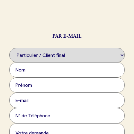
Boulangerie
Je référence
ma
boulangerie
PAR E-MAIL
Je crée mon compte
Connexion