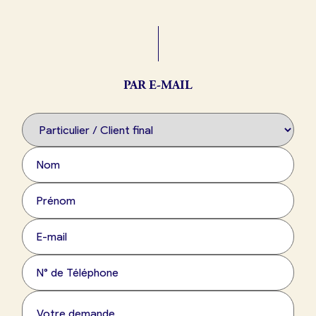
Boulangerie
Je référence
ma
boulangerie
PAR E-MAIL
Je crée mon compte
Connexion