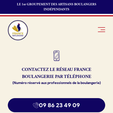
LE 1er GROUPEMENT DES ARTISANS BOULANGERS
INDÉPENDANTS
Je suis
Offres
Je suis
CONTACTEZ LE RÉSEAU
FRANCE
boulanger
d’emploi
fournisseur
BOULANGERIE PAR TÉLÉPHONE
Je découvre
Fonds de
(Numéro réservé aux professionnels de la boulangerie)
France
commerce
Boulangerie
Pourquoi
09 86 23 49 09
adhérer à
Actualités
France