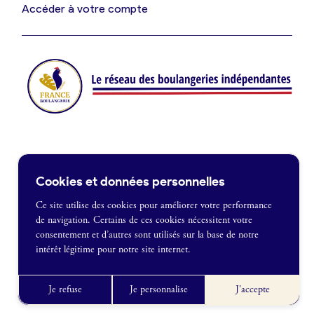
Je suis fournisseur
Accéder à votre compte
Actualités
Je crée mon compte
Connexion
Contact
Cookies et données personnelles
Je souhaite être recontacté
Ce site utilise des cookies pour améliorer votre performance
de navigation. Certains de ces cookies nécessitent votre
France Boulangerie
consentement et d’autres sont utilisés sur la base de notre
1 rue Alexandre Fleming
intérêt légitime pour notre site internet.
49100 Angers
Mentions légales
09 86 23 49 09
Politique de confidentialité
Je refuse
Je personnalise
J'accepte
CGU