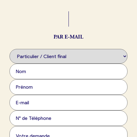
Boulangerie
Je référence
ma
boulangerie
PAR E-MAIL
Je crée mon compte
Connexion