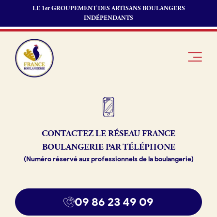
LE 1er GROUPEMENT DES ARTISANS BOULANGERS
INDÉPENDANTS
Je suis
Offres
Je suis
CONTACTEZ LE RÉSEAU
FRANCE
boulanger
d’emploi
fournisseur
BOULANGERIE PAR TÉLÉPHONE
Je découvre
Fonds de
(Numéro réservé aux professionnels de la boulangerie)
France
commerce
Boulangerie
Pourquoi
09 86 23 49 09
adhérer à
Actualités
France