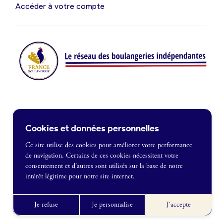
Je suis fournisseur
Accéder à votre compte
Actualités
Je crée mon compte
Connexion
Contact
Cookies et données personnelles
Je souhaite être recontacté
Ce site utilise des cookies pour améliorer votre performance
de navigation. Certains de ces cookies nécessitent votre
France Boulangerie
consentement et d’autres sont utilisés sur la base de notre
1 rue Alexandre Fleming
intérêt légitime pour notre site internet.
49100 Angers
Mentions légales
09 86 23 49 09
Politique de confidentialité
Je refuse
Je personnalise
J'accepte
CGU