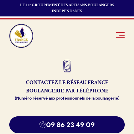
LE 1er GROUPEMENT DES ARTISANS BOULANGERS
INDÉPENDANTS
Je suis
Offres
Je suis
CONTACTEZ LE RÉSEAU
FRANCE
boulanger
d’emploi
fournisseur
BOULANGERIE PAR TÉLÉPHONE
Je découvre
Fonds de
(Numéro réservé aux professionnels de la boulangerie)
France
commerce
Boulangerie
Pourquoi
09 86 23 49 09
adhérer à
Actualités
France