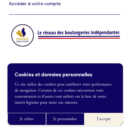
Je suis fournisseur
Accéder à votre compte
Actualités
Je crée mon compte
Connexion
Contact
Cookies et données personnelles
Je souhaite être recontacté
Ce site utilise des cookies pour améliorer votre performance
de navigation. Certains de ces cookies nécessitent votre
France Boulangerie
consentement et d’autres sont utilisés sur la base de notre
1 rue Alexandre Fleming
intérêt légitime pour notre site internet.
49100 Angers
Mentions légales
09 86 23 49 09
Politique de confidentialité
Je refuse
Je personnalise
J'accepte
CGU