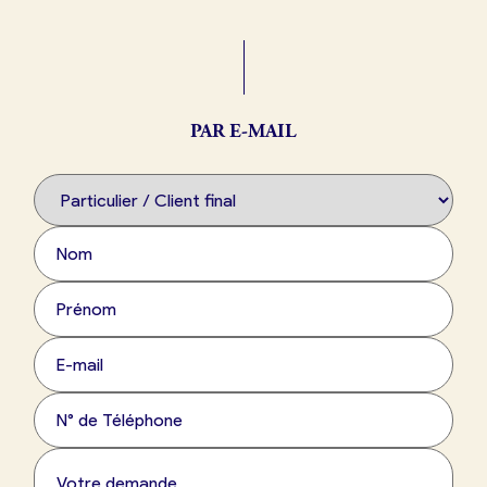
Boulangerie
Je référence
ma
boulangerie
PAR E-MAIL
Je crée mon compte
Connexion