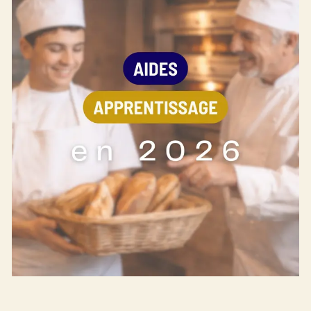
Boulangerie
Je référence
ma
boulangerie
Je crée mon compte
Connexion