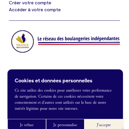
Créer votre compte
Je suis fournisseur
Accéder à votre compte
Actualités
Je crée mon compte
Connexion
Contact
Cookies et données personnelles
Je souhaite être recontacté
Ce site utilise des cookies pour améliorer votre performance
de navigation. Certains de ces cookies nécessitent votre
France Boulangerie
consentement et d’autres sont utilisés sur la base de notre
1 rue Alexandre Fleming
intérêt légitime pour notre site internet.
49100 Angers
Mentions légales
09 86 23 49 09
Politique de confidentialité
Je refuse
Je personnalise
J'accepte
CGU