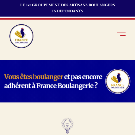
LE 1er GROUPEMENT DES ARTISANS BOULANGERS
INDÉPENDANTS
Je suis
Offres
Je suis
boulanger
d’emploi
fournisseur
Je découvre
Fonds de
France
commerce
Boulangerie
Pourquoi
adhérer à
Actualités
France