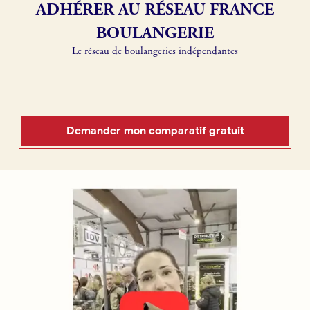
ADHÉRER AU RÉSEAU FRANCE
Boulangerie
BOULANGERIE
Je référence
Le réseau de boulangeries indépendantes
ma
boulangerie
Demander mon comparatif gratuit
Je crée mon compte
Connexion