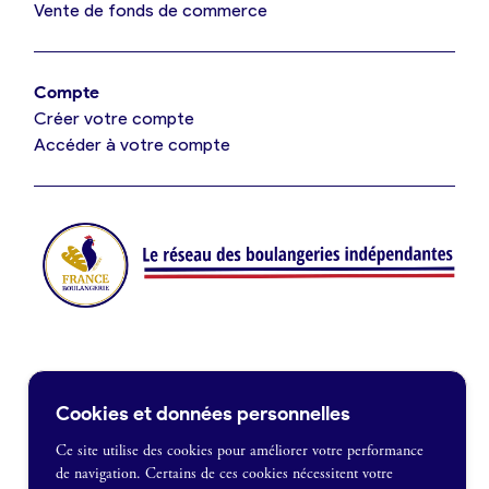
Vente de fonds de commerce
Offres d’emploi
Offres de fonds de commerce
Compte
Créer votre compte
Je suis fournisseur
Accéder à votre compte
Actualités
Je crée mon compte
Connexion
Contact
Cookies et données personnelles
Je souhaite être recontacté
Ce site utilise des cookies pour améliorer votre performance
de navigation. Certains de ces cookies nécessitent votre
France Boulangerie