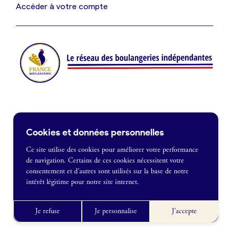
Je suis fournisseur
Accéder à votre compte
Actualités
Je crée mon compte
Connexion
Contact
Cookies et données personnelles
Je souhaite être recontacté
Ce site utilise des cookies pour améliorer votre performance
de navigation. Certains de ces cookies nécessitent votre
France Boulangerie
consentement et d’autres sont utilisés sur la base de notre
1 rue Alexandre Fleming
intérêt légitime pour notre site internet.
49100 Angers
Mentions légales
09 86 23 49 09
Politique de confidentialité
Je refuse
Je personnalise
J'accepte
CGU