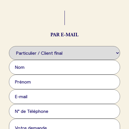
Boulangerie
Je référence
ma
boulangerie
PAR E-MAIL
Je crée mon compte
Connexion