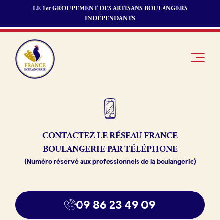
LE 1er GROUPEMENT DES ARTISANS BOULANGERS
INDÉPENDANTS
Je suis
Offres
Je suis
CONTACTEZ LE RÉSEAU
FRANCE
boulanger
d’emploi
fournisseur
BOULANGERIE PAR TÉLÉPHONE
Je découvre
Fonds de
(Numéro réservé aux professionnels de la boulangerie)
France
commerce
Boulangerie
Pourquoi
09 86 23 49 09
adhérer à
Actualités
France