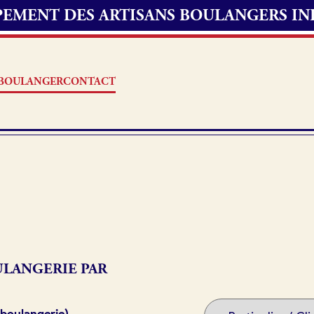
UPEMENT DES ARTISANS BOULANGERS I
S BOULANGER
CONTACT
Offres d’emploi
erie
Fonds de commerce
oulangerie
LANGERIE PAR
Actualités
 boulangerie)