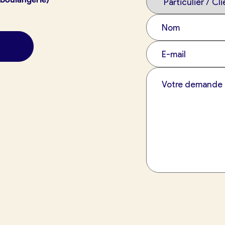
exion
France Boulangerie
 23 49 09
tuit)
Oui, appeler
Non, annuler