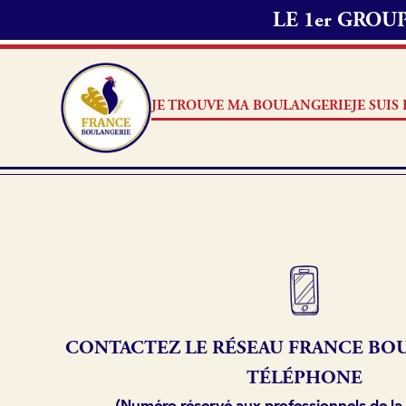
LE 1er GRO
JE TROUVE MA BOULANGERIE
JE SUI
Je suis boulanger
Je découvre France Boulang
Pourquoi adhérer à France B
CONTACTEZ LE RÉSEAU
FRANCE
BOU
Je référence ma boulangerie
TÉLÉPHONE
(Numéro réservé aux professionnels de la