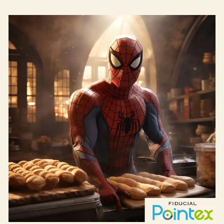
Boulangerie
Je référence
ma
boulangerie
Je crée mon compte
Connexion