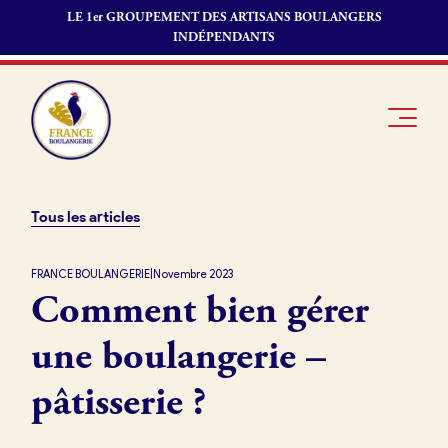
LE 1er GROUPEMENT DES ARTISANS BOULANGERS
INDÉPENDANTS
Tous les articles
Je suis
Offres
Je suis
FRANCE BOULANGERIE
|
Novembre 2023
Comment bien gérer
boulanger
d’emploi
fournisseur
Je découvre
Fonds de
une boulangerie –
France
commerce
Boulangerie
pâtisserie ?
Pourquoi
adhérer à
Actualités
France