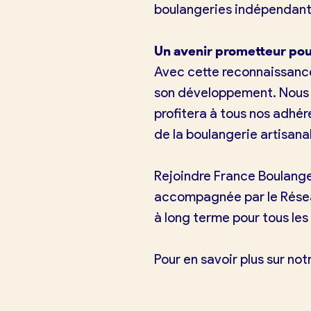
boulangeries indépendante
Un avenir prometteur pou
Je trouve ma boulangerie
Avec cette reconnaissanc
son développement. Nous 
Je suis boulanger
profitera à tous nos adhé
de la boulangerie artisana
Je découvre France Boulangerie
Rejoindre France Boulange
Mes tarifs
accompagnée par le Résea
à long terme pour tous les
Mon comparatif gratuit
Pour en savoir plus sur no
Je référence ma boulangerie (gra