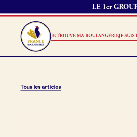
LE 1er GRO
JE TROUVE MA BOULANGERIE
JE SUI
Tous les articles
Je suis boulanger
Je découvre France Boulang
Pourquoi adhérer à France B
Je référence ma boulangerie