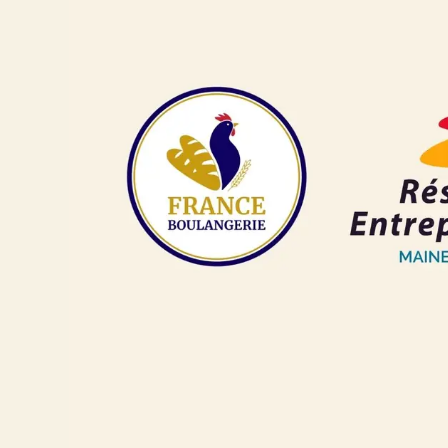
Je crée mon compte
Conn