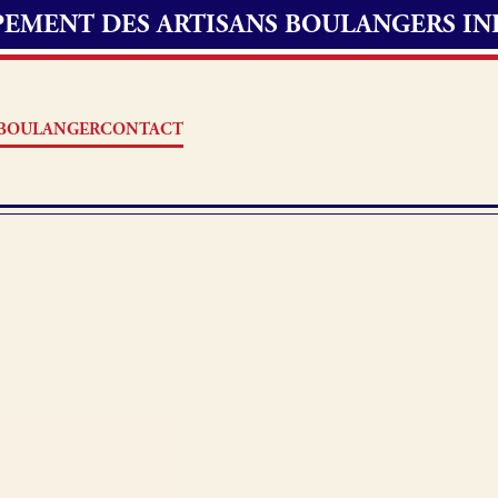
UPEMENT DES ARTISANS BOULANGERS I
S BOULANGER
CONTACT
Offres d’emploi
erie
Fonds de commerce
oulangerie
Actualités