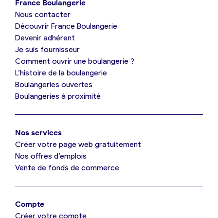
France Boulangerie
Nous contacter
Je suis boulanger
Découvrir France Boulangerie
Devenir adhérent
Je découvre France Boulangerie
Je suis fournisseur
Comment ouvrir une boulangerie ?
L’histoire de la boulangerie
Mes tarifs
Boulangeries ouvertes
Boulangeries à proximité
Mon comparatif gratuit
Nos services
Je référence ma boulangerie (gratuit)
Créer votre page web gratuitement
Nos offres d’emplois
Vente de fonds de commerce
Offres d’emploi
Offres de fonds de commerce
Compte
Créer votre compte