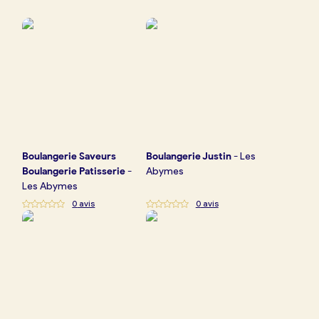
Boulangerie
Je référence
ma
boulangerie
Boulangerie
Saveurs
Boulangerie
Justin
-
Les
Je crée mon compte
Connexion
Boulangerie Patisserie
-
Abymes
Les Abymes
0
avis
0
avis