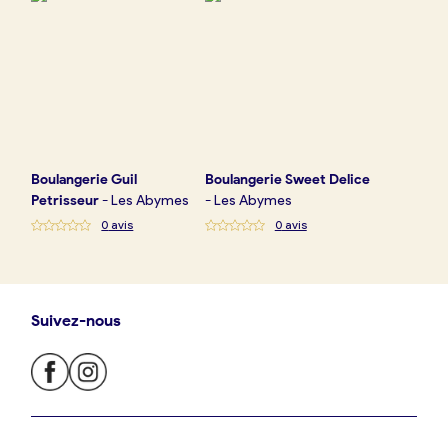
Boulangerie
Guil
Boulangerie
Sweet Delice
Petrisseur
-
Les Abymes
-
Les Abymes
0
avis
0
avis
Suivez-nous
Je trouve ma boulangerie