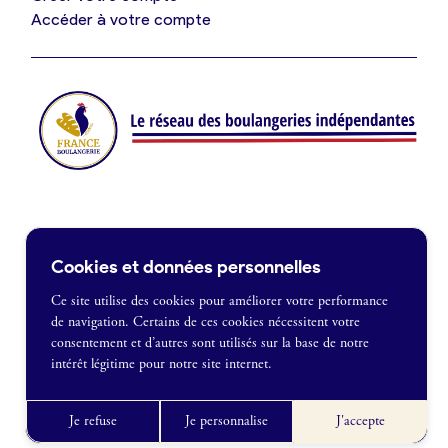
Je suis fournisseur
Accéder à votre compte
Actualités
Je crée mon compte
Connexion
Contact
Cookies et données personnelles
Je souhaite être recontacté
Ce site utilise des cookies pour améliorer votre performance
de navigation. Certains de ces cookies nécessitent votre
France Boulangerie
consentement et d’autres sont utilisés sur la base de notre
1 rue Alexandre Fleming
intérêt légitime pour notre site internet.
49100 Angers
Mentions légales
09 86 23 49 09
Politique de confidentialité
Je refuse
Je personnalise
J'accepte
CGU