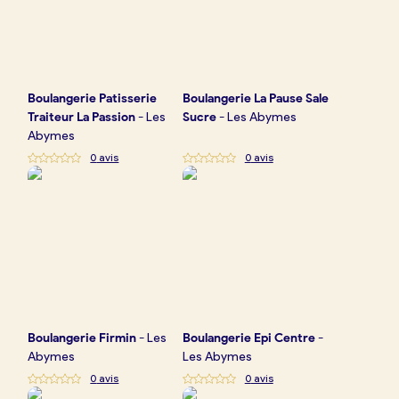
Boulangerie
Patisserie
Boulangerie
La Pause Sale
Traiteur La Passion
-
Les
Sucre
-
Les Abymes
Abymes
0
avis
0
avis
Boulangerie
Firmin
-
Les
Boulangerie
Epi Centre
-
Abymes
Les Abymes
0
avis
0
avis