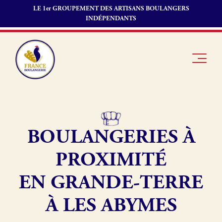
LE 1er GROUPEMENT DES ARTISANS BOULANGERS
INDÉPENDANTS
BOULANGERIES À
Je suis
Offres
Je suis
boulanger
d’emploi
fournisseur
PROXIMITÉ
Je découvre
Fonds de
France
commerce
EN GRANDE-TERRE
Boulangerie
À LES ABYMES
Pourquoi
adhérer à
Actualités
France