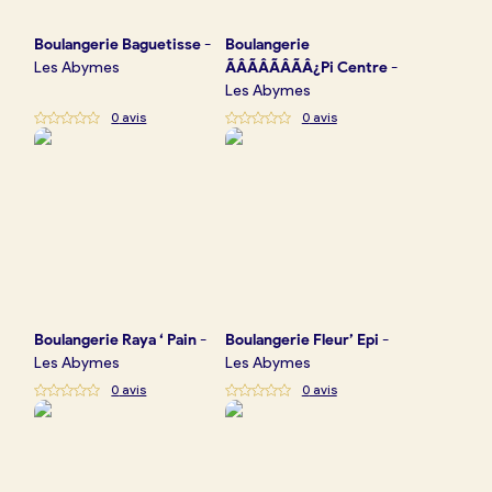
Boulangerie
Baguetisse
-
Boulangerie
Les Abymes
ÃÂÃÂÃÂÃÂ¿Pi Centre
-
Les Abymes
0
avis
0
avis
Boulangerie
Raya ‘ Pain
-
Boulangerie
Fleur’ Epi
-
Les Abymes
Les Abymes
0
avis
0
avis