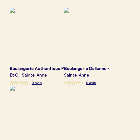
Boulangerie
Je référence
ma
boulangerie
Boulangerie
Authentique P
Boulangerie
Delianne
-
Je crée mon compte
Connexion
Et C
-
Sainte-Anne
Sainte-Anne
0
avis
0
avis