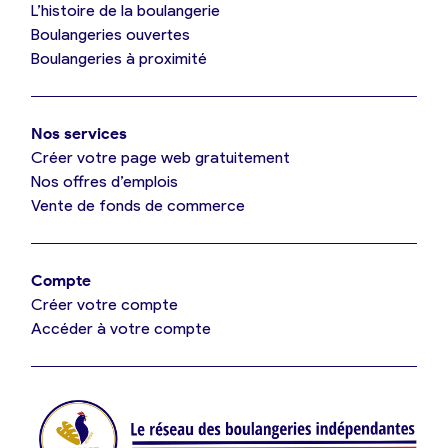
L’histoire de la boulangerie
Mes tarifs
Boulangeries ouvertes
Boulangeries à proximité
Mon comparatif gratuit
Nos services
Je référence ma boulangerie (gratuit)
Créer votre page web gratuitement
Nos offres d’emplois
Vente de fonds de commerce
Offres d’emploi
Offres de fonds de commerce
Compte
Créer votre compte
Je suis fournisseur
Accéder à votre compte
Actualités