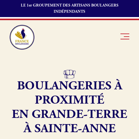
LE 1er GROUPEMENT DES ARTISANS BOULANGERS
INDÉPENDANTS
BOULANGERIES À
Je suis
Offres
Je suis
boulanger
d’emploi
fournisseur
PROXIMITÉ
Je découvre
Fonds de
France
commerce
EN GRANDE-TERRE
Boulangerie
À SAINTE-ANNE
Pourquoi
adhérer à
Actualités
France