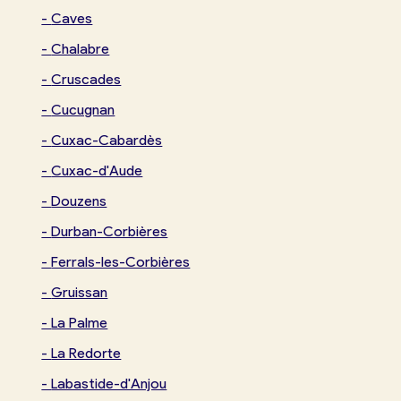
-
Caves
-
Chalabre
-
Cruscades
-
Cucugnan
-
Cuxac-Cabardès
-
Cuxac-d'Aude
-
Douzens
-
Durban-Corbières
-
Ferrals-les-Corbières
-
Gruissan
-
La Palme
-
La Redorte
-
Labastide-d'Anjou