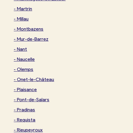
-
Martrin
-
Millau
-
Montbazens
-
Mur-de-Barrez
-
Nant
-
Naucelle
-
Olemps
-
Onet-le-Château
-
Plaisance
-
Pont-de-Salars
-
Pradinas
-
Requista
-
Rieupeyroux