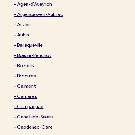
-
Agen-d'Aveyron
-
Argences-en-Aubrac
-
Arvieu
-
Aubin
-
Baraqueville
-
Boisse-Penchot
-
Bozouls
-
Broquiès
-
Calmont
-
Camarès
-
Campagnac
-
Canet-de-Salars
-
Capdenac-Gare