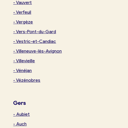
-
Vauvert
-
Verfeuil
-
Vergèze
-
Vers-Pont-du-Gard
-
Vestric-et-Candiac
-
Villeneuve-lès-Avignon
-
Villevieille
-
Vénéjan
-
Vézénobres
Gers
-
Aubiet
-
Auch