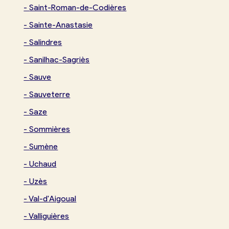
-
Saint-Roman-de-Codières
-
Sainte-Anastasie
-
Salindres
-
Sanilhac-Sagriès
-
Sauve
-
Sauveterre
-
Saze
-
Sommières
-
Sumène
-
Uchaud
-
Uzès
-
Val-d'Aigoual
-
Valliguières