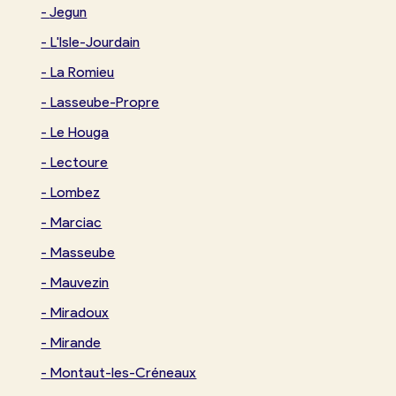
-
Jegun
-
L'Isle-Jourdain
-
La Romieu
-
Lasseube-Propre
-
Le Houga
-
Lectoure
-
Lombez
-
Marciac
-
Masseube
-
Mauvezin
-
Miradoux
-
Mirande
-
Montaut-les-Créneaux