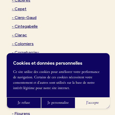
-
Cazères
-
Cepet
Actualités
-
Cierp-Gaud
-
Cintegabelle
Je crée mon compte
-
Clarac
-
Colomiers
Connexion
-
Cornebarrieu
-
Cugnaux
Cookies et données personnelles
-
Drémil-Lafage
Ce site utilise des cookies pour améliorer votre performance
de navigation. Certains de ces cookies nécessitent votre
-
Eaunes
France Boulangerie
consentement et d’autres sont utilisés sur la base de notre
1 rue Alexandre Fleming
-
Escalquens
intérêt légitime pour notre site internet.
49100 Angers
-
Estancarbon
09 86 23 49 09
Je refuse
Je personnalise
J'accepte
-
Fenouillet
-
Flourens