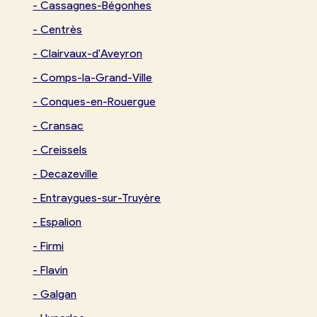
-
Cassagnes-Bégonhes
-
Centrès
-
Clairvaux-d'Aveyron
-
Comps-la-Grand-Ville
-
Conques-en-Rouergue
-
Cransac
-
Creissels
-
Decazeville
-
Entraygues-sur-Truyère
-
Espalion
-
Firmi
-
Flavin
-
Galgan