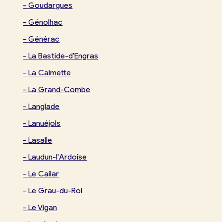
-
Goudargues
-
Génolhac
-
Générac
-
La Bastide-d'Engras
-
La Calmette
-
La Grand-Combe
-
Langlade
-
Lanuéjols
-
Lasalle
-
Laudun-l'Ardoise
-
Le Cailar
-
Le Grau-du-Roi
-
Le Vigan