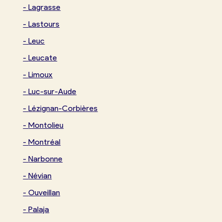
-
Lagrasse
-
Lastours
-
Leuc
-
Leucate
-
Limoux
-
Luc-sur-Aude
-
Lézignan-Corbières
-
Montolieu
-
Montréal
-
Narbonne
-
Névian
-
Ouveillan
-
Palaja