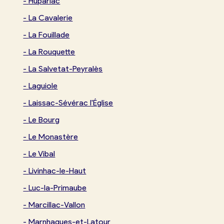
-
Huparlac
-
La Cavalerie
-
La Fouillade
-
La Rouquette
-
La Salvetat-Peyralès
-
Laguiole
-
Laissac-Sévérac l'Église
-
Le Bourg
-
Le Monastère
-
Le Vibal
-
Livinhac-le-Haut
-
Luc-la-Primaube
-
Marcillac-Vallon
-
Marnhagues-et-Latour