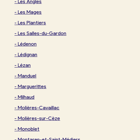
-
Les Angles
-
Les Mages
-
Les Plantiers
-
Les Salles-du-Gardon
-
Lédenon
-
Lédignan
-
Lézan
-
Manduel
-
Marguerittes
-
Milhaud
-
Molières-Cavaillac
-
Molières-sur-Cèze
-
Monoblet
-
Montaren-et-Saint-Médiers