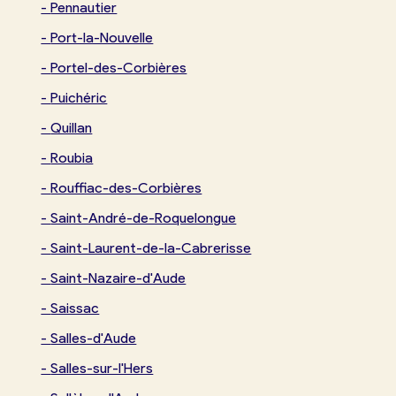
-
Pennautier
-
Port-la-Nouvelle
-
Portel-des-Corbières
-
Puichéric
-
Quillan
-
Roubia
-
Rouffiac-des-Corbières
-
Saint-André-de-Roquelongue
-
Saint-Laurent-de-la-Cabrerisse
-
Saint-Nazaire-d'Aude
-
Saissac
-
Salles-d'Aude
-
Salles-sur-l'Hers