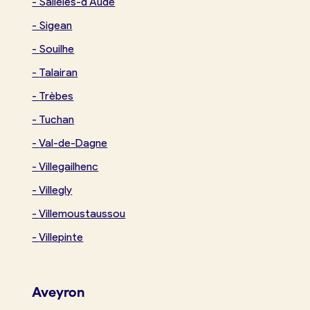
-
Sallèles-d'Aude
-
Sigean
-
Souilhe
-
Talairan
-
Trèbes
-
Tuchan
-
Val-de-Dagne
-
Villegailhenc
-
Villegly
-
Villemoustaussou
-
Villepinte
Aveyron