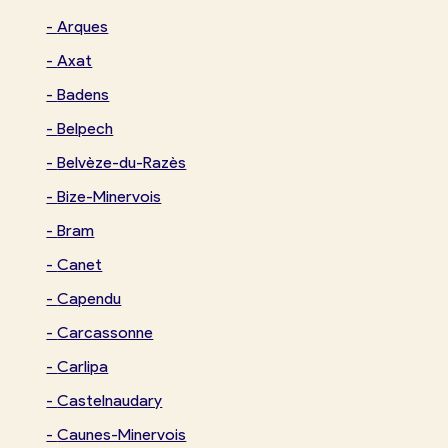
-
Arques
-
Axat
-
Badens
-
Belpech
-
Belvèze-du-Razès
-
Bize-Minervois
-
Bram
-
Canet
-
Capendu
-
Carcassonne
-
Carlipa
-
Castelnaudary
-
Caunes-Minervois