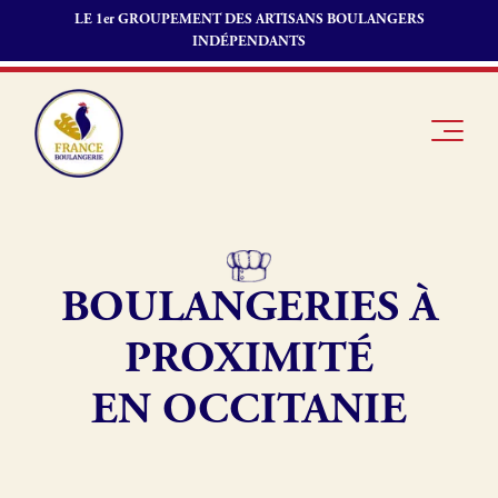
LE 1er GROUPEMENT DES ARTISANS BOULANGERS
INDÉPENDANTS
BOULANGERIES À
Je suis
Offres
Je suis
boulanger
d’emploi
fournisseur
PROXIMITÉ
Je découvre
Fonds de
France
commerce
EN OCCITANIE
Boulangerie
Pourquoi
adhérer à
Actualités
France