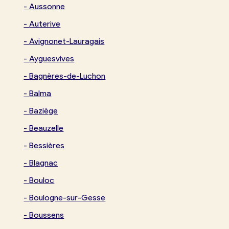
-
Aussonne
-
Auterive
-
Avignonet-Lauragais
-
Ayguesvives
-
Bagnères-de-Luchon
-
Balma
-
Baziège
-
Beauzelle
-
Bessières
-
Blagnac
-
Bouloc
-
Boulogne-sur-Gesse
Je trouve ma boulangerie
-
Boussens