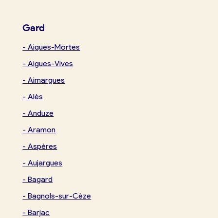
Gard
-
Aigues-Mortes
-
Aigues-Vives
-
Aimargues
-
Alès
-
Anduze
-
Aramon
-
Aspères
-
Aujargues
-
Bagard
-
Bagnols-sur-Cèze
-
Barjac