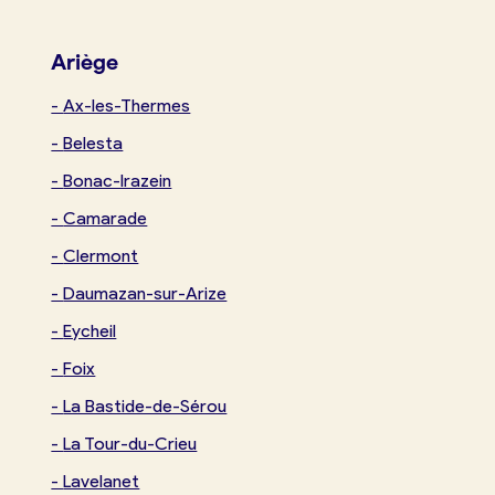
Boulangerie
Je référence
Ariège
ma
-
Ax-les-Thermes
boulangerie
-
Belesta
-
Bonac-Irazein
-
Camarade
Je crée mon compte
Connexion
-
Clermont
-
Daumazan-sur-Arize
-
Eycheil
-
Foix
-
La Bastide-de-Sérou
-
La Tour-du-Crieu
-
Lavelanet