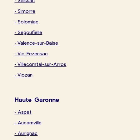
-
Seissan
-
Simorre
-
Solomiac
-
Ségoufielle
-
Valence-sur-Baïse
-
Vic-Fezensac
-
Villecomtal-sur-Arros
-
Viozan
Haute-Garonne
-
Aspet
-
Aucamville
-
Aurignac