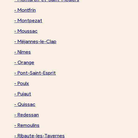
-
Montfrin
-
Montpezat
-
Moussac
-
Méjannes-le-Clap
-
Nîmes
-
Orange
-
Pont-Saint-Esprit
-
Poulx
-
Pujaut
-
Quissac
-
Redessan
-
Remoulins
-
Ribaute-les-Tavernes