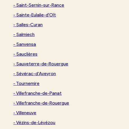
-
Saint-Sernin-sur-Rance
-
Sainte-Eulalie-d'Olt
-
Salles-Curan
-
Salmiech
-
Sanvensa
-
Sauclières
-
Sauveterre-de-Rouergue
-
Sévérac-d'Aveyron
-
Tournemire
-
Villefranche-de-Panat
-
Villefranche-de-Rouergue
-
Villeneuve
-
Vézins-de-Lévézou