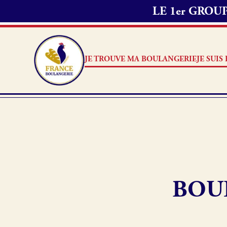
LE 1er GRO
JE TROUVE MA BOULANGERIE
JE SUI
Je suis boulanger
Je découvre France Boulang
BOU
Pourquoi adhérer à France B
Je référence ma boulangerie