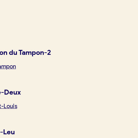
on du Tampon-2
Tampon
e-Deux
t-Louis
t-Leu