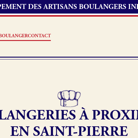
UPEMENT DES ARTISANS BOULANGERS I
S BOULANGER
CONTACT
Offres d’emploi
erie
Fonds de commerce
LANGERIES À PROXI
oulangerie
Actualités
EN SAINT-PIERRE