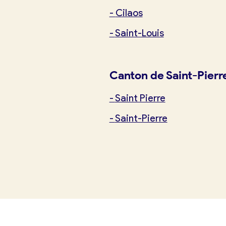
-
Cilaos
-
Saint-Louis
Je suis boulanger
Je découvre France Boulangerie
Canton de Saint-Pierr
Mes tarifs
-
Saint Pierre
-
Saint-Pierre
Mon comparatif gratuit
Je référence ma boulangerie (gra
Offres d’emploi