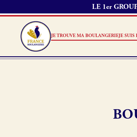
LE 1er GRO
JE TROUVE MA BOULANGERIE
JE SUI
Je suis boulanger
Je découvre France Boulang
BO
Pourquoi adhérer à France B
Je trouve ma boulangerie
Je référence ma boulangerie