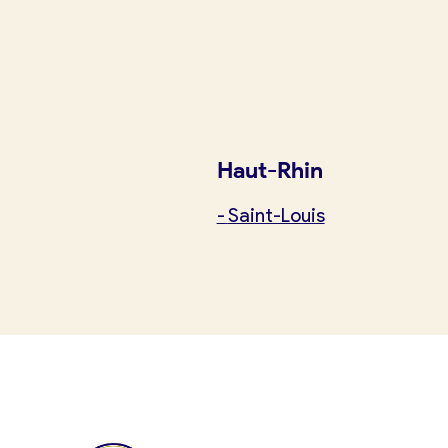
Je suis boulanger
Je découvre France Boulangerie
Je crée mon compte
Conn
Mes tarifs
Haut-Rhin
Mon comparatif gratuit
-
Saint-Louis
Je référence ma boulangerie (gra
Offres d’emploi
Offres de fonds de commerce