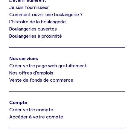
Devenir adhérent
Je découvre France Boulangerie
Je suis fournisseur
Comment ouvrir une boulangerie ?
L’histoire de la boulangerie
Mes tarifs
Boulangeries ouvertes
Boulangeries à proximité
Mon comparatif gratuit
Nos services
Je référence ma boulangerie (gratuit)
Créer votre page web gratuitement
Nos offres d’emplois
Vente de fonds de commerce
Offres d’emploi
Offres de fonds de commerce
Compte
Créer votre compte
Je suis fournisseur
Accéder à votre compte