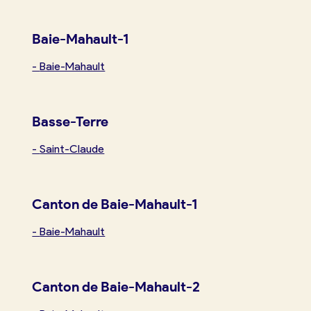
Boulangerie
Je référence
Baie-Mahault-1
ma
-
Baie-Mahault
boulangerie
Basse-Terre
-
Saint-Claude
Je crée mon compte
Connexion
Canton de Baie-Mahault-1
-
Baie-Mahault
Canton de Baie-Mahault-2