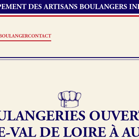
UPEMENT DES ARTISANS BOULANGERS I
S BOULANGER
CONTACT
Offres d’emploi
erie
Fonds de commerce
ULANGERIES OUVER
oulangerie
Actualités
-VAL DE LOIRE À A