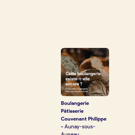
Je crée mon compte
Conn
Je trouve ma boulangerie
Je suis boulanger
Je découvre France Boulangerie
Boulangerie
Pâtisserie
Mes tarifs
Couvenant Philippe
-
Aunay-sous-
Auneau