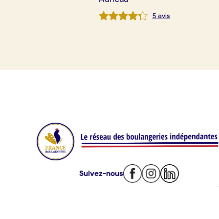
Mon comparatif gratuit
5
avis
Je référence ma boulangerie (gra
Offres d’emploi
Offres de fonds de commerce
Je suis fournisseur
Actualités
Suivez-nous
Je crée mon compte