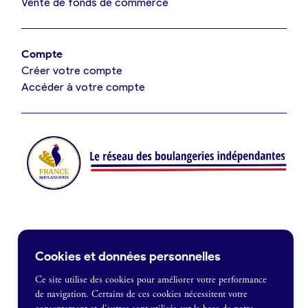
Vente de fonds de commerce
Offres d’emploi
Offres de fonds de commerce
Compte
Créer votre compte
Je suis fournisseur
Accéder à votre compte
Actualités
Je crée mon compte
Connexion
Contact
Cookies et données personnelles
Je souhaite être recontacté
Ce site utilise des cookies pour améliorer votre performance
de navigation. Certains de ces cookies nécessitent votre
France Boulangerie