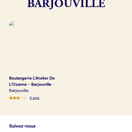
BARJOUVILLE
Boulangerie
Je référence
ma
boulangerie
Je crée mon compte
Connexion
Boulangerie
L’Atelier De
L’Ozanne – Barjouville
-
Barjouville
5
avis
Suivez-nous