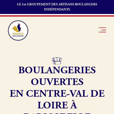
LE 1er GROUPEMENT DES ARTISANS BOULANGERS
INDÉPENDANTS
BOULANGERIES
Je suis
Offres
Je suis
boulanger
d’emploi
fournisseur
OUVERTES
Je découvre
Fonds de
France
commerce
EN CENTRE-VAL DE
Boulangerie
LOIRE À
Pourquoi
adhérer à
Actualités
France