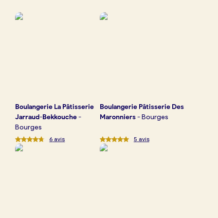
Boulangerie
Je référence
ma
boulangerie
Boulangerie
La Pâtisserie
Boulangerie
Pâtisserie Des
Je crée mon compte
Connexion
Jarraud-Bekkouche
-
Maronniers
-
Bourges
Bourges
6
avis
5
avis