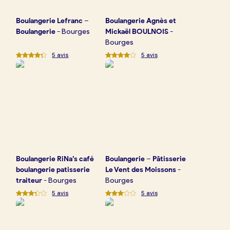
Boulangerie
Lefranc –
Boulangerie
Agnès et
Boulangerie
-
Bourges
Mickaël BOULNOIS
-
Bourges
5
avis
5
avis
Boulangerie
RiNa’s café
Boulangerie
– Pâtisserie
boulangerie patisserie
Le Vent des Moissons
-
traiteur
-
Bourges
Bourges
5
avis
5
avis