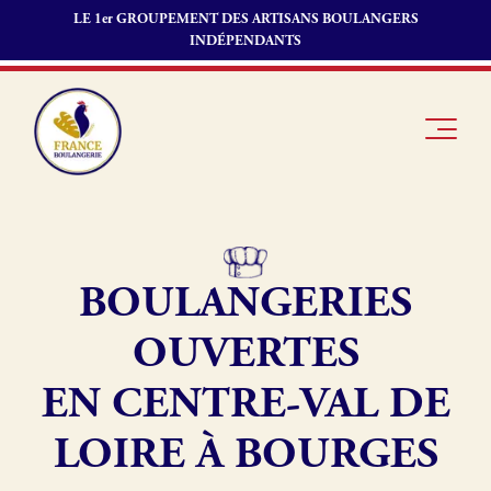
LE 1er GROUPEMENT DES ARTISANS BOULANGERS
INDÉPENDANTS
BOULANGERIES
Je suis
Offres
Je suis
boulanger
d’emploi
fournisseur
OUVERTES
Je découvre
Fonds de
France
commerce
EN CENTRE-VAL DE
Boulangerie
LOIRE À BOURGES
Pourquoi
adhérer à
Actualités
France