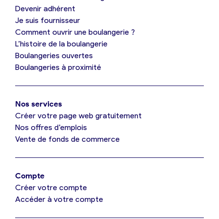
Devenir adhérent
Je découvre France Boulangerie
Je suis fournisseur
Comment ouvrir une boulangerie ?
L’histoire de la boulangerie
Mes tarifs
Boulangeries ouvertes
Boulangeries à proximité
Mon comparatif gratuit
Nos services
Je référence ma boulangerie (gratuit)
Créer votre page web gratuitement
Nos offres d’emplois
Vente de fonds de commerce
Offres d’emploi
Offres de fonds de commerce
Compte
Créer votre compte
Je suis fournisseur
Accéder à votre compte