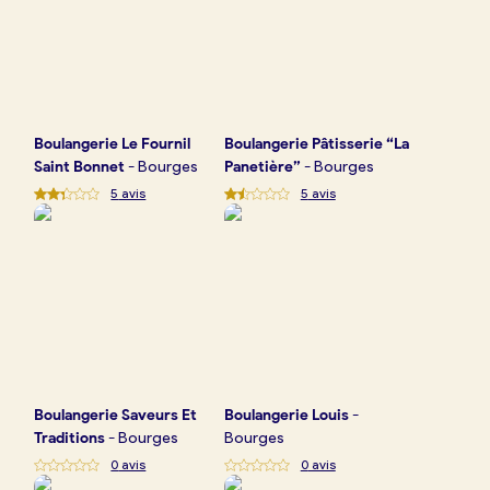
Boulangerie
Le Fournil
Boulangerie
Pâtisserie “La
Saint Bonnet
-
Bourges
Panetière”
-
Bourges
5
avis
5
avis
Boulangerie
Saveurs Et
Boulangerie
Louis
-
Traditions
-
Bourges
Bourges
0
avis
0
avis