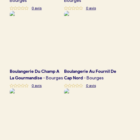
Bourges
Bourges
0
avis
0
avis
Boulangerie
Du Champ A
Boulangerie
Au Fournil De
La Gourmandise
-
Bourges
Cap Nord
-
Bourges
0
avis
0
avis