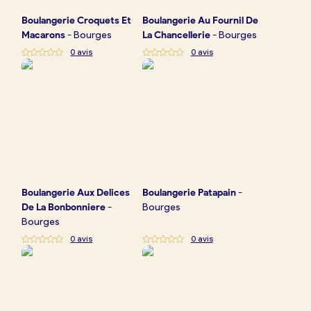
Boulangerie
Croquets Et
Boulangerie
Au Fournil De
Macarons
-
Bourges
La Chancellerie
-
Bourges
0
avis
0
avis
Boulangerie
Aux Delices
Boulangerie
Patapain
-
De La Bonbonniere
-
Bourges
Bourges
0
avis
0
avis