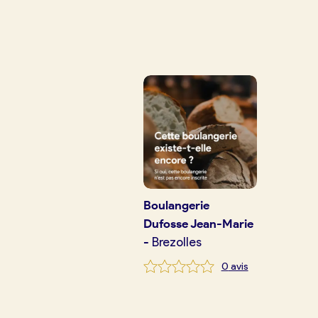
Je trouve ma boulangerie
Je crée mon compte
Conn
Je suis boulanger
Je découvre France Boulangerie
Mes tarifs
Boulangerie
Dufosse Jean-Marie
-
Brezolles
Mon comparatif gratuit
0
avis
Je référence ma boulangerie (gra