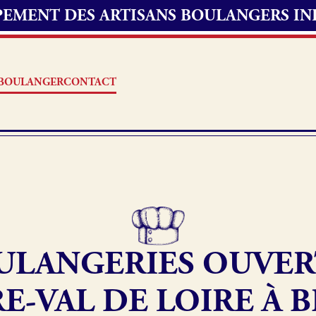
UPEMENT DES ARTISANS BOULANGERS I
S BOULANGER
CONTACT
Offres d’emploi
erie
Fonds de commerce
ULANGERIES OUVER
oulangerie
Actualités
E-VAL DE LOIRE À 