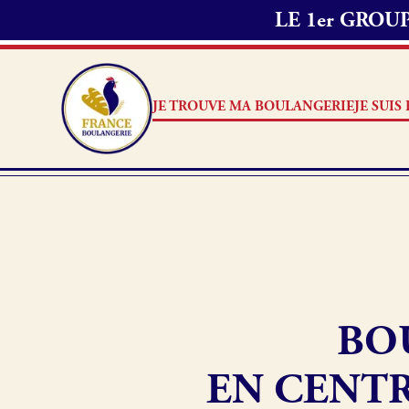
LE 1er GRO
JE TROUVE MA BOULANGERIE
JE SUI
Je suis boulanger
Je découvre France Boulang
BO
Pourquoi adhérer à France B
Je référence ma boulangerie
EN CENTR