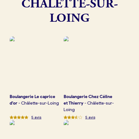
CHÂLETTE-SUR-
Boulangerie
LOING
Je référence
ma
boulangerie
Je crée mon compte
Connexion
Boulangerie
Le caprice
Boulangerie
Chez Céline
d’or
-
Châlette-sur-Loing
et Thierry
-
Châlette-sur-
Loing
5
avis
5
avis