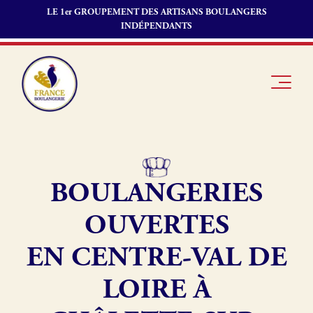
LE 1er GROUPEMENT DES ARTISANS BOULANGERS
INDÉPENDANTS
BOULANGERIES
Je suis
Offres
Je suis
boulanger
d’emploi
fournisseur
OUVERTES
Je découvre
Fonds de
France
commerce
EN CENTRE-VAL DE
Boulangerie
LOIRE À
Pourquoi
adhérer à
Actualités
France