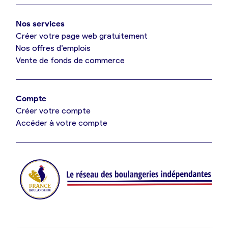
Nos services
Je référence ma boulangerie (gratuit)
Créer votre page web gratuitement
Nos offres d’emplois
Vente de fonds de commerce
Offres d’emploi
Offres de fonds de commerce
Compte
Créer votre compte
Je suis fournisseur
Accéder à votre compte
Actualités
Je crée mon compte
Connexion