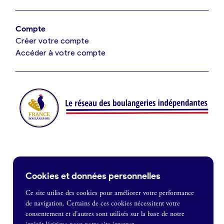
Offres de fonds de commerce
Compte
Créer votre compte
Je suis fournisseur
Accéder à votre compte
Actualités
Je crée mon compte
Connexion
Contact
Cookies et données personnelles
Je souhaite être recontacté
Ce site utilise des cookies pour améliorer votre performance
de navigation. Certains de ces cookies nécessitent votre
France Boulangerie
consentement et d’autres sont utilisés sur la base de notre
1 rue Alexandre Fleming