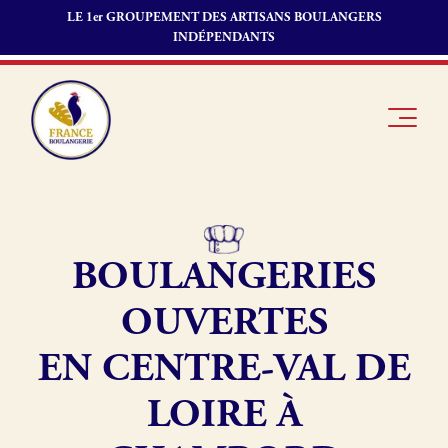
LE 1er GROUPEMENT DES ARTISANS BOULANGERS
INDÉPENDANTS
BOULANGERIES
Je suis
Offres
Je suis
boulanger
d’emploi
fournisseur
OUVERTES
Je découvre
Fonds de
France
commerce
EN CENTRE-VAL DE
Boulangerie
LOIRE À
Pourquoi
adhérer à
Actualités
France