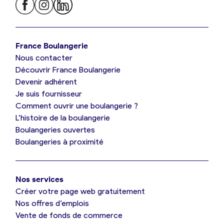
Je trouve ma boulangerie
France Boulangerie
Nous contacter
Je suis boulanger
Découvrir France Boulangerie
Devenir adhérent
Je découvre France Boulangerie
Je suis fournisseur
Comment ouvrir une boulangerie ?
L’histoire de la boulangerie
Mes tarifs
Boulangeries ouvertes
Boulangeries à proximité
Mon comparatif gratuit
Nos services
Je référence ma boulangerie (gratuit)
Créer votre page web gratuitement
Nos offres d’emplois
Vente de fonds de commerce
Offres d’emploi