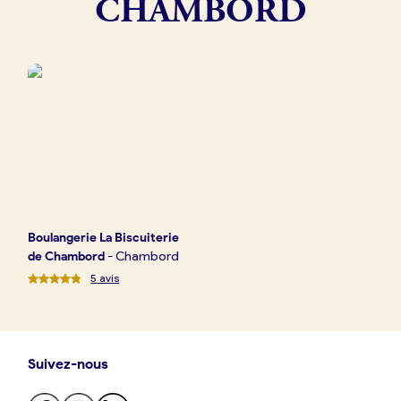
CHAMBORD
Boulangerie
Je référence
ma
boulangerie
Je crée mon compte
Connexion
Boulangerie
La Biscuiterie
de Chambord
-
Chambord
5
avis
Suivez-nous