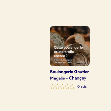
Je trouve ma boulangerie
Je crée mon compte
Conn
Je suis boulanger
Je découvre France Boulangerie
Mes tarifs
Boulangerie
Gautier
Magalie
-
Chançay
Mon comparatif gratuit
0
avis
Je référence ma boulangerie (gra