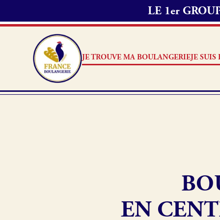
LE 1er GRO
JE TROUVE MA BOULANGERIE
JE SUI
Je suis boulanger
Je découvre France Boulang
BO
Pourquoi adhérer à France B
Je référence ma boulangerie
EN CENT