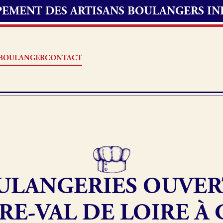
UPEMENT DES ARTISANS BOULANGERS I
S BOULANGER
CONTACT
Offres d’emploi
erie
Fonds de commerce
ULANGERIES OUVER
oulangerie
Actualités
RE-VAL DE LOIRE À