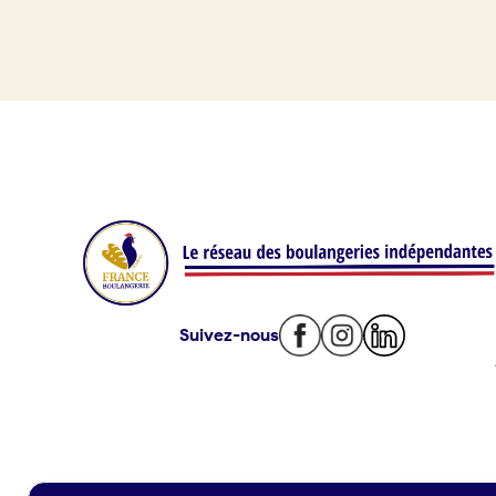
Je référence ma boulangerie (gra
Offres d’emploi
Offres de fonds de commerce
Je suis fournisseur
Actualités
Suivez-nous
Je crée mon compte
Connexion