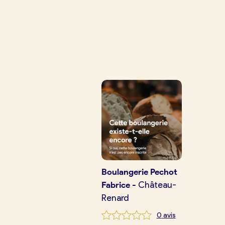
Je crée mon compte
Conn
Je trouve ma boulangerie
Je suis boulanger
Je découvre France Boulangerie
Mes tarifs
Boulangerie
Pechot
Fabrice
-
Château-
Renard
Mon comparatif gratuit
0
avis