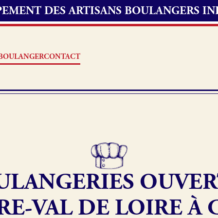
UPEMENT DES ARTISANS BOULANGERS I
S BOULANGER
CONTACT
Offres d’emploi
erie
Fonds de commerce
ULANGERIES OUVER
oulangerie
Actualités
RE-VAL DE LOIRE À 