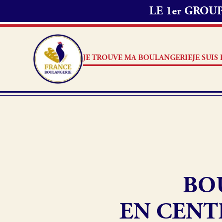
LE 1er GRO
JE TROUVE MA BOULANGERIE
JE SUI
Je suis boulanger
Je découvre France Boulang
BO
Pourquoi adhérer à France B
Je référence ma boulangerie
EN CENT