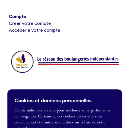
Offres de fonds de commerce
Compte
Créer votre compte
Je suis fournisseur
Accéder à votre compte
Actualités
Je crée mon compte
Connexion
Contact
Cookies et données personnelles
Je souhaite être recontacté
Ce site utilise des cookies pour améliorer votre performance
de navigation. Certains de ces cookies nécessitent votre
France Boulangerie
consentement et d’autres sont utilisés sur la base de notre
1 rue Alexandre Fleming