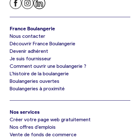
Je trouve ma boulangerie
France Boulangerie
Nous contacter
Je suis boulanger
Découvrir France Boulangerie
Devenir adhérent
Je découvre France Boulangerie
Je suis fournisseur
Comment ouvrir une boulangerie ?
L’histoire de la boulangerie
Mes tarifs
Boulangeries ouvertes
Boulangeries à proximité
Mon comparatif gratuit
Nos services
Je référence ma boulangerie (gratuit)
Créer votre page web gratuitement
Nos offres d’emplois
Vente de fonds de commerce
Offres d’emploi