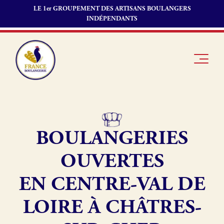
LE 1er GROUPEMENT DES ARTISANS BOULANGERS
INDÉPENDANTS
BOULANGERIES
Je suis
Offres
Je suis
boulanger
d’emploi
fournisseur
OUVERTES
Je découvre
Fonds de
France
commerce
EN CENTRE-VAL DE
Boulangerie
LOIRE À CHÂTRES-
Pourquoi
adhérer à
Actualités
France