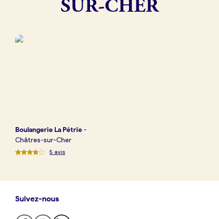
SUR-CHER
Boulangerie
Je référence
ma
boulangerie
Je crée mon compte
Connexion
Boulangerie
La Pétrie
-
Châtres-sur-Cher
5
avis
Suivez-nous