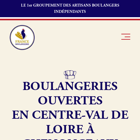
LE 1er GROUPEMENT DES ARTISANS BOULANGERS
INDÉPENDANTS
BOULANGERIES
Je suis
Offres
Je suis
boulanger
d’emploi
fournisseur
OUVERTES
Je découvre
Fonds de
France
commerce
EN CENTRE-VAL DE
Boulangerie
LOIRE À
Pourquoi
adhérer à
Actualités
France