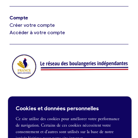
Offres de fonds de commerce
Compte
Créer votre compte
Je suis fournisseur
Accéder à votre compte
Actualités
Je crée mon compte
Connexion
Contact
Cookies et données personnelles
Je souhaite être recontacté
Ce site utilise des cookies pour améliorer votre performance
de navigation. Certains de ces cookies nécessitent votre
France Boulangerie
consentement et d’autres sont utilisés sur la base de notre
1 rue Alexandre Fleming