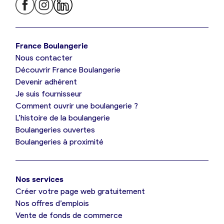
Je trouve ma boulangerie
France Boulangerie
Nous contacter
Je suis boulanger
Découvrir France Boulangerie
Devenir adhérent
Je découvre France Boulangerie
Je suis fournisseur
Comment ouvrir une boulangerie ?
L’histoire de la boulangerie
Mes tarifs
Boulangeries ouvertes
Boulangeries à proximité
Mon comparatif gratuit
Nos services
Je référence ma boulangerie (gratuit)
Créer votre page web gratuitement
Nos offres d’emplois
Vente de fonds de commerce
Offres d’emploi