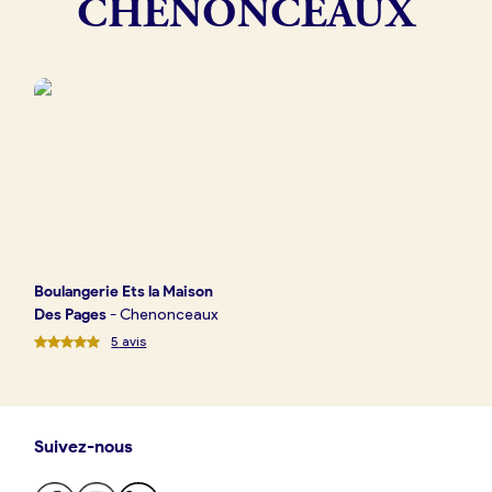
CHENONCEAUX
Boulangerie
Je référence
ma
boulangerie
Je crée mon compte
Connexion
Boulangerie
Ets la Maison
Des Pages
-
Chenonceaux
5
avis
Suivez-nous