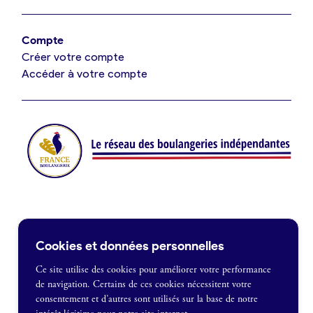
Offres de fonds de commerce
Compte
Créer votre compte
Je suis fournisseur
Accéder à votre compte
Actualités
Je crée mon compte
Connexion
Contact
Cookies et données personnelles
Je souhaite être recontacté
Ce site utilise des cookies pour améliorer votre performance
de navigation. Certains de ces cookies nécessitent votre
France Boulangerie
consentement et d’autres sont utilisés sur la base de notre
1 rue Alexandre Fleming