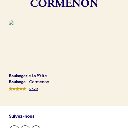
CORMENON
Boulangerie
Je référence
ma
boulangerie
Je crée mon compte
Connexion
Boulangerie
La P’tite
Boulange
-
Cormenon
5
avis
Suivez-nous