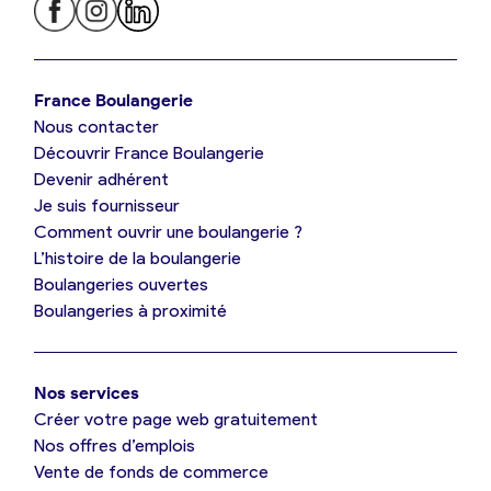
Je trouve ma boulangerie
France Boulangerie
Nous contacter
Je suis boulanger
Découvrir France Boulangerie
Devenir adhérent
Je découvre France Boulangerie
Je suis fournisseur
Comment ouvrir une boulangerie ?
L’histoire de la boulangerie
Mes tarifs
Boulangeries ouvertes
Boulangeries à proximité
Mon comparatif gratuit
Nos services
Je référence ma boulangerie (gratuit)
Créer votre page web gratuitement
Nos offres d’emplois
Vente de fonds de commerce
Offres d’emploi