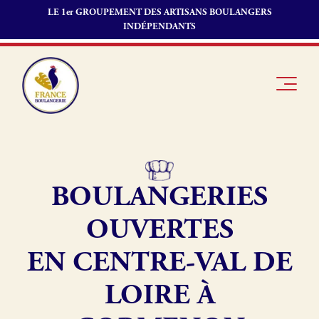
LE 1er GROUPEMENT DES ARTISANS BOULANGERS
INDÉPENDANTS
BOULANGERIES
Je suis
Offres
Je suis
boulanger
d’emploi
fournisseur
OUVERTES
Je découvre
Fonds de
France
commerce
EN CENTRE-VAL DE
Boulangerie
LOIRE À
Pourquoi
adhérer à
Actualités
France