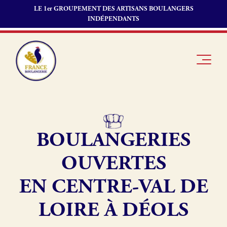
LE 1er GROUPEMENT DES ARTISANS BOULANGERS
INDÉPENDANTS
BOULANGERIES
Je suis
Offres
Je suis
boulanger
d’emploi
fournisseur
OUVERTES
Je découvre
Fonds de
France
commerce
EN CENTRE-VAL DE
Boulangerie
LOIRE À DÉOLS
Pourquoi
adhérer à
Actualités
France