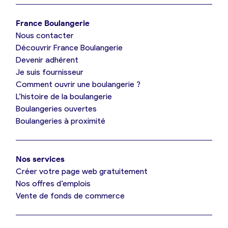
Je trouve ma boulangerie
France Boulangerie
Nous contacter
Je suis boulanger
Découvrir France Boulangerie
Devenir adhérent
Je découvre France Boulangerie
Je suis fournisseur
Comment ouvrir une boulangerie ?
L’histoire de la boulangerie
Mes tarifs
Boulangeries ouvertes
Boulangeries à proximité
Mon comparatif gratuit
Nos services
Je référence ma boulangerie (gratuit)
Créer votre page web gratuitement
Nos offres d’emplois
Vente de fonds de commerce
Offres d’emploi
Offres de fonds de commerce