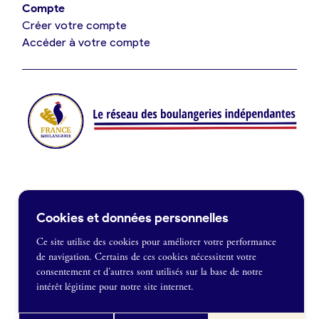
Compte
Créer votre compte
Je suis fournisseur
Accéder à votre compte
Actualités
Je crée mon compte
Connexion
Contact
Cookies et données personnelles
Je souhaite être recontacté
Ce site utilise des cookies pour améliorer votre performance
de navigation. Certains de ces cookies nécessitent votre
France Boulangerie
consentement et d’autres sont utilisés sur la base de notre
1 rue Alexandre Fleming
intérêt légitime pour notre site internet.
49100 Angers
Mentions légales
09 86 23 49 09
Politique de confidentialité