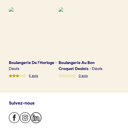
Boulangerie
Je référence
ma
boulangerie
Boulangerie
De l’Horloge
-
Boulangerie
Au Bon
Je crée mon compte
Connexion
Déols
Croquet Deolois
-
Déols
5
avis
0
avis
Suivez-nous