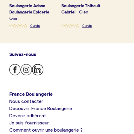
Boulangerie
Adana
Boulangerie
Thibault
Boulangerie Epicerie
-
Gabriel
-
Gien
Gien
0
avis
0
avis
Suivez-nous
Je trouve ma boulangerie
France Boulangerie
Nous contacter
Je suis boulanger
Découvrir France Boulangerie
Devenir adhérent
Je découvre France Boulangerie
Je suis fournisseur
Comment ouvrir une boulangerie ?