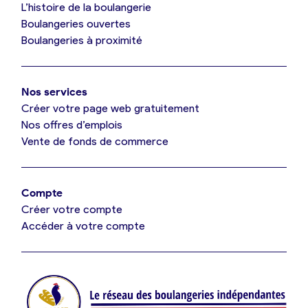
L’histoire de la boulangerie
Mes tarifs
Boulangeries ouvertes
Boulangeries à proximité
Mon comparatif gratuit
Nos services
Je référence ma boulangerie (gratuit)
Créer votre page web gratuitement
Nos offres d’emplois
Vente de fonds de commerce
Offres d’emploi
Offres de fonds de commerce
Compte
Créer votre compte
Je suis fournisseur
Accéder à votre compte
Actualités