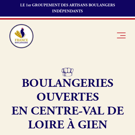
LE 1er GROUPEMENT DES ARTISANS BOULANGERS
INDÉPENDANTS
BOULANGERIES
Je suis
Offres
Je suis
boulanger
d’emploi
fournisseur
OUVERTES
Je découvre
Fonds de
France
commerce
EN CENTRE-VAL DE
Boulangerie
LOIRE À GIEN
Pourquoi
adhérer à
Actualités
France