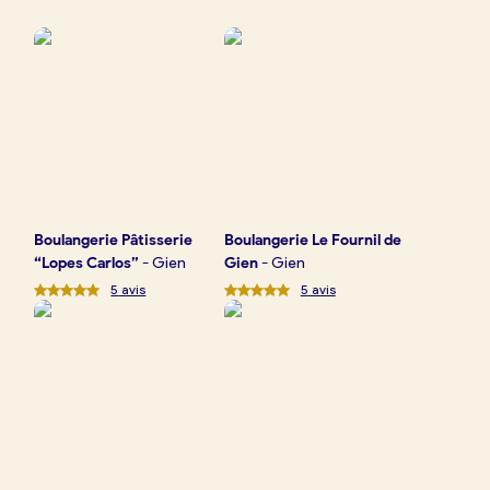
Boulangerie
Je référence
ma
boulangerie
Boulangerie
Pâtisserie
Boulangerie
Le Fournil de
Je crée mon compte
Connexion
“Lopes Carlos”
-
Gien
Gien
-
Gien
5
avis
5
avis