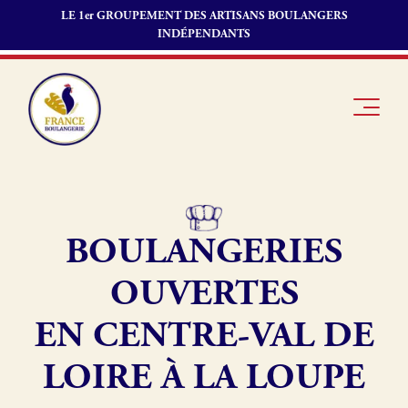
LE 1er GROUPEMENT DES ARTISANS BOULANGERS
INDÉPENDANTS
BOULANGERIES
Je suis
Offres
Je suis
boulanger
d’emploi
fournisseur
OUVERTES
Je découvre
Fonds de
France
commerce
EN CENTRE-VAL DE
Boulangerie
LOIRE À LA LOUPE
Pourquoi
adhérer à
Actualités
France