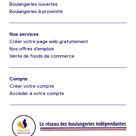
Boulangeries ouvertes
Boulangeries à proximité
Mon comparatif gratuit
Nos services
Je référence ma boulangerie (gratuit)
Créer votre page web gratuitement
Nos offres d’emplois
Vente de fonds de commerce
Offres d’emploi
Offres de fonds de commerce
Compte
Créer votre compte
Je suis fournisseur
Accéder à votre compte
Actualités
Je crée mon compte