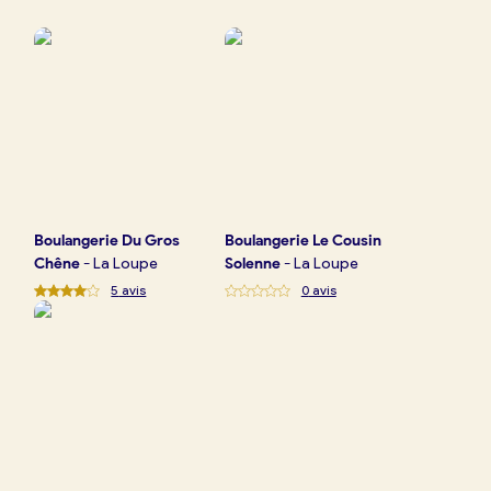
Boulangerie
Je référence
ma
boulangerie
Boulangerie
Du Gros
Boulangerie
Le Cousin
Je crée mon compte
Connexion
Chêne
-
La Loupe
Solenne
-
La Loupe
5
avis
0
avis