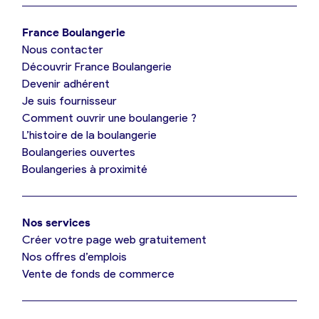
Je trouve ma boulangerie
France Boulangerie
Nous contacter
Je suis boulanger
Découvrir France Boulangerie
Devenir adhérent
Je découvre France Boulangerie
Je suis fournisseur
Comment ouvrir une boulangerie ?
L’histoire de la boulangerie
Mes tarifs
Boulangeries ouvertes
Boulangeries à proximité
Mon comparatif gratuit
Nos services
Je référence ma boulangerie (gratuit)
Créer votre page web gratuitement
Nos offres d’emplois
Vente de fonds de commerce
Offres d’emploi
Offres de fonds de commerce