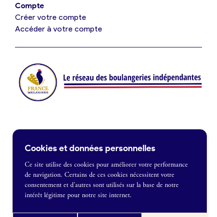
Compte
Créer votre compte
Je suis fournisseur
Accéder à votre compte
Actualités
Je crée mon compte
Connexion
Contact
Cookies et données personnelles
Je souhaite être recontacté
Ce site utilise des cookies pour améliorer votre performance
de navigation. Certains de ces cookies nécessitent votre
France Boulangerie
consentement et d’autres sont utilisés sur la base de notre
1 rue Alexandre Fleming
intérêt légitime pour notre site internet.
49100 Angers
Mentions légales
09 86 23 49 09
Politique de confidentialité