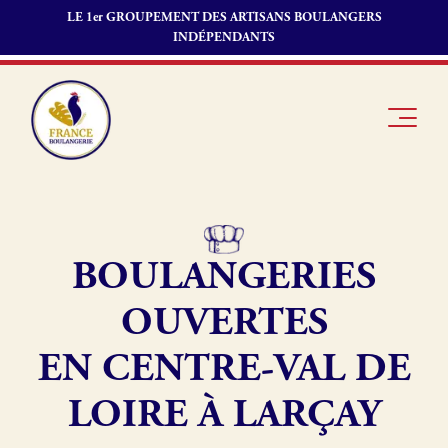
LE 1er GROUPEMENT DES ARTISANS BOULANGERS
INDÉPENDANTS
BOULANGERIES
Je suis
Offres
Je suis
boulanger
d’emploi
fournisseur
OUVERTES
Je découvre
Fonds de
France
commerce
EN CENTRE-VAL DE
Boulangerie
LOIRE À LARÇAY
Pourquoi
adhérer à
Actualités
France