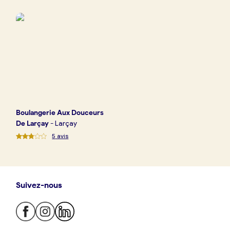
Boulangerie
Je référence
ma
boulangerie
Boulangerie
Aux Douceurs
Je crée mon compte
Connexion
De Larçay
-
Larçay
5
avis
Suivez-nous