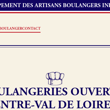
UPEMENT DES ARTISANS BOULANGERS I
S BOULANGER
CONTACT
Offres d’emploi
erie
Fonds de commerce
ULANGERIES OUVER
oulangerie
Actualités
NTRE-VAL DE LOIRE