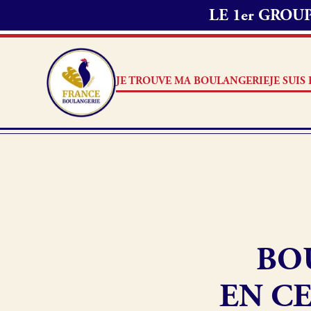
LE 1er GRO
JE TROUVE MA BOULANGERIE
JE SUI
Je suis boulanger
Je découvre France Boulang
BO
Pourquoi adhérer à France B
Je référence ma boulangerie
EN CE