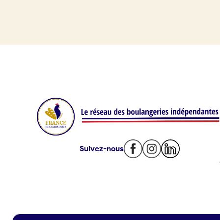
Je référence ma boulangerie (gra
Offres d’emploi
Offres de fonds de commerce
Je suis fournisseur
Actualités
Suivez-nous
Je crée mon compte
Connexion