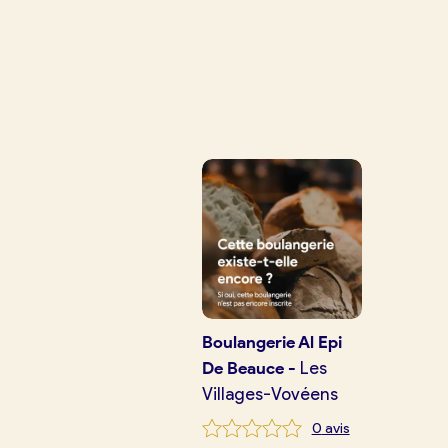
Je crée mon compte
Conn
Je trouve ma boulangerie
Je suis boulanger
Je découvre France Boulangerie
Mes tarifs
Boulangerie
Al Epi
De Beauce
-
Les
Villages-Vovéens
Mon comparatif gratuit
0
avis