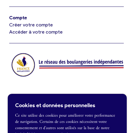
Offres de fonds de commerce
Compte
Créer votre compte
Je suis fournisseur
Accéder à votre compte
Actualités
Je crée mon compte
Connexion
Contact
Cookies et données personnelles
Je souhaite être recontacté
Ce site utilise des cookies pour améliorer votre performance
de navigation. Certains de ces cookies nécessitent votre
France Boulangerie
consentement et d’autres sont utilisés sur la base de notre
1 rue Alexandre Fleming