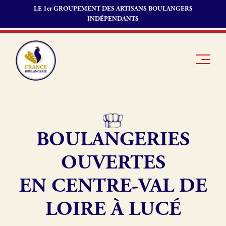
LE 1er GROUPEMENT DES ARTISANS BOULANGERS
INDÉPENDANTS
BOULANGERIES
Je suis
Offres
Je suis
boulanger
d’emploi
fournisseur
OUVERTES
Je découvre
Fonds de
France
commerce
EN CENTRE-VAL DE
Boulangerie
LOIRE À LUCÉ
Pourquoi
adhérer à
Actualités
France