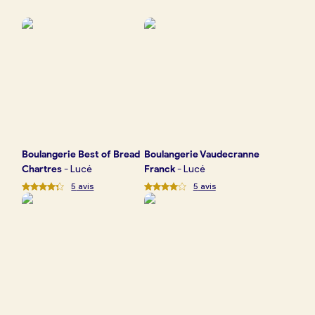
Boulangerie
Je référence
ma
boulangerie
Boulangerie
Best of Bread
Boulangerie
Vaudecranne
Je crée mon compte
Connexion
Chartres
-
Lucé
Franck
-
Lucé
5
avis
5
avis