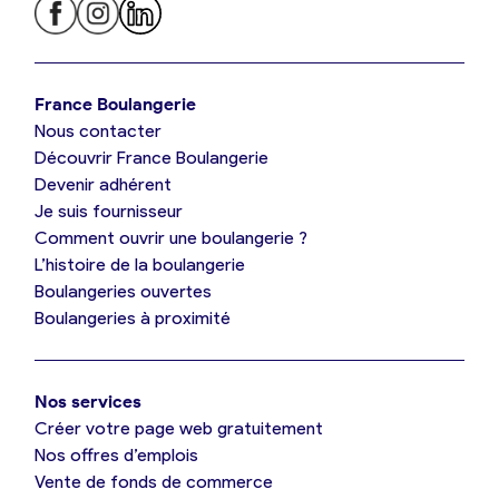
Je trouve ma boulangerie
France Boulangerie
Nous contacter
Je suis boulanger
Découvrir France Boulangerie
Devenir adhérent
Je découvre France Boulangerie
Je suis fournisseur
Comment ouvrir une boulangerie ?
L’histoire de la boulangerie
Mes tarifs
Boulangeries ouvertes
Boulangeries à proximité
Mon comparatif gratuit
Nos services
Je référence ma boulangerie (gratuit)
Créer votre page web gratuitement
Nos offres d’emplois
Vente de fonds de commerce
Offres d’emploi