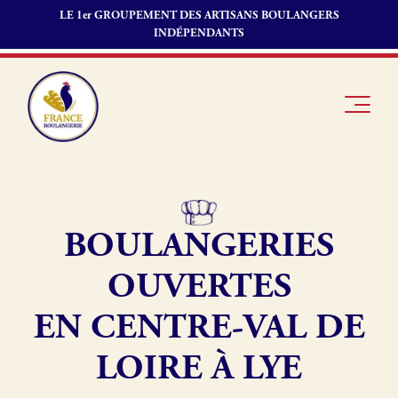
LE 1er GROUPEMENT DES ARTISANS BOULANGERS
INDÉPENDANTS
BOULANGERIES
Je suis
Offres
Je suis
boulanger
d’emploi
fournisseur
OUVERTES
Je découvre
Fonds de
France
commerce
EN CENTRE-VAL DE
Boulangerie
LOIRE À LYE
Pourquoi
adhérer à
Actualités
France