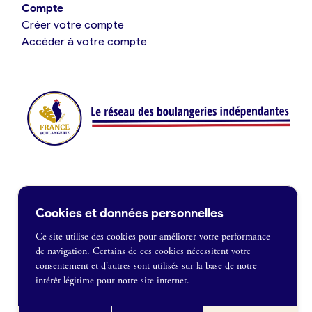
Compte
Créer votre compte
Je suis fournisseur
Accéder à votre compte
Actualités
Je crée mon compte
Connexion
Contact
Cookies et données personnelles
Je souhaite être recontacté
Ce site utilise des cookies pour améliorer votre performance
de navigation. Certains de ces cookies nécessitent votre
France Boulangerie
consentement et d’autres sont utilisés sur la base de notre
1 rue Alexandre Fleming
intérêt légitime pour notre site internet.
49100 Angers
Mentions légales
09 86 23 49 09
Politique de confidentialité