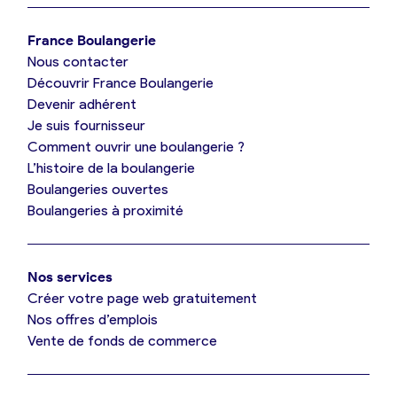
Je trouve ma boulangerie
France Boulangerie
Nous contacter
Je suis boulanger
Découvrir France Boulangerie
Devenir adhérent
Je découvre France Boulangerie
Je suis fournisseur
Comment ouvrir une boulangerie ?
L’histoire de la boulangerie
Mes tarifs
Boulangeries ouvertes
Boulangeries à proximité
Mon comparatif gratuit
Nos services
Je référence ma boulangerie (gratuit)
Créer votre page web gratuitement
Nos offres d’emplois
Vente de fonds de commerce
Offres d’emploi
Offres de fonds de commerce