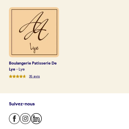
Boulangerie
Je référence
ma
boulangerie
Boulangerie
Patisserie De
Je crée mon compte
Connexion
Lye
-
Lye
35
avis
Suivez-nous