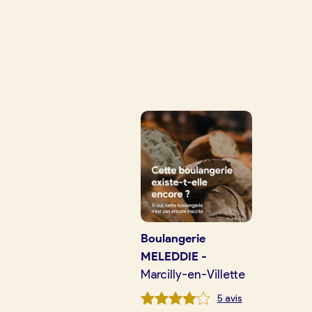
Je crée mon compte
Conn
Je trouve ma boulangerie
Je suis boulanger
Je découvre France Boulangerie
Mes tarifs
Boulangerie
MELEDDIE
-
Marcilly-en-Villette
Mon comparatif gratuit
5
avis