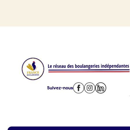
Je référence ma boulangerie (gra
Offres d’emploi
Offres de fonds de commerce
Je suis fournisseur
Actualités
Suivez-nous
Je crée mon compte
Connexion