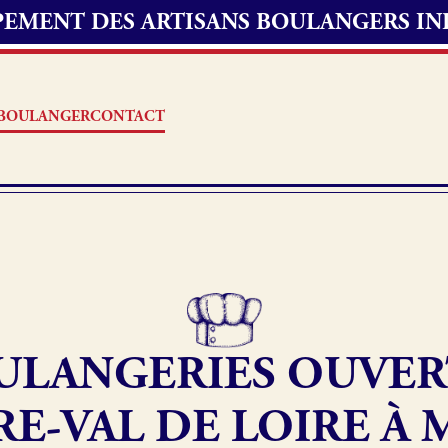
UPEMENT DES ARTISANS BOULANGERS I
S BOULANGER
CONTACT
Offres d’emploi
erie
Fonds de commerce
ULANGERIES OUVER
oulangerie
Actualités
E-VAL DE LOIRE À 