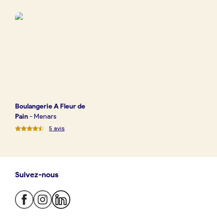
Boulangerie
Je référence
ma
boulangerie
Boulangerie
A Fleur de
Je crée mon compte
Connexion
Pain
-
Menars
5
avis
Suivez-nous