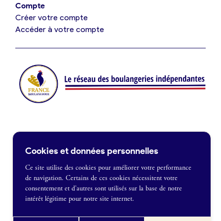
Compte
Créer votre compte
Je suis fournisseur
Accéder à votre compte
Actualités
Je crée mon compte
Connexion
Contact
Cookies et données personnelles
Je souhaite être recontacté
Ce site utilise des cookies pour améliorer votre performance
de navigation. Certains de ces cookies nécessitent votre
France Boulangerie
consentement et d’autres sont utilisés sur la base de notre
1 rue Alexandre Fleming
intérêt légitime pour notre site internet.
49100 Angers
Mentions légales
09 86 23 49 09
Politique de confidentialité