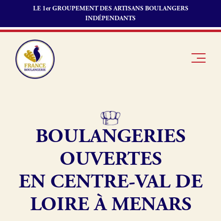
LE 1er GROUPEMENT DES ARTISANS BOULANGERS
INDÉPENDANTS
BOULANGERIES
Je suis
Offres
Je suis
boulanger
d’emploi
fournisseur
OUVERTES
Je découvre
Fonds de
France
commerce
EN CENTRE-VAL DE
Boulangerie
LOIRE À MENARS
Pourquoi
adhérer à
Actualités
France