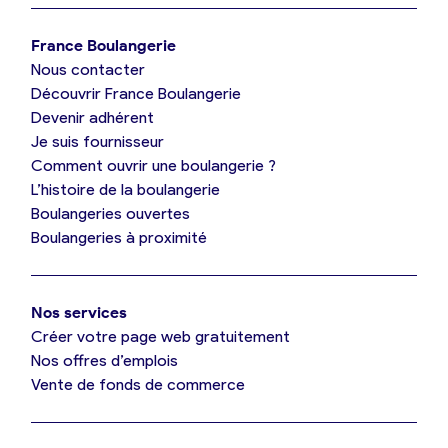
Je trouve ma boulangerie
France Boulangerie
Nous contacter
Je suis boulanger
Découvrir France Boulangerie
Devenir adhérent
Je découvre France Boulangerie
Je suis fournisseur
Comment ouvrir une boulangerie ?
L’histoire de la boulangerie
Mes tarifs
Boulangeries ouvertes
Boulangeries à proximité
Mon comparatif gratuit
Nos services
Je référence ma boulangerie (gratuit)
Créer votre page web gratuitement
Nos offres d’emplois
Vente de fonds de commerce
Offres d’emploi
Offres de fonds de commerce