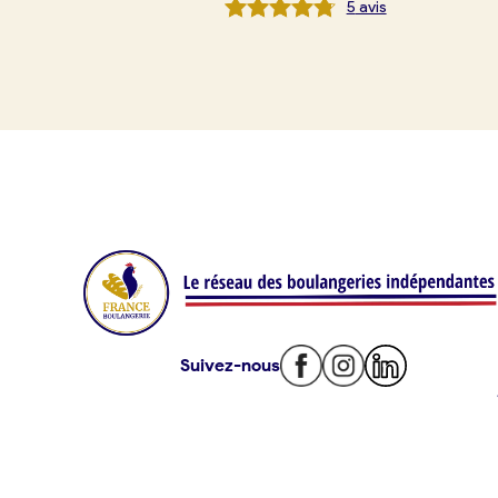
5
avis
Je référence ma boulangerie (gra
Offres d’emploi
Offres de fonds de commerce
Je suis fournisseur
Actualités
Suivez-nous
Je crée mon compte
Connexion