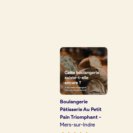
Je crée mon compte
Conn
Je trouve ma boulangerie
Je suis boulanger
Je découvre France Boulangerie
Boulangerie
Mes tarifs
Pâtisserie Au Petit
Pain Triomphant
-
Mers-sur-Indre
Mon comparatif gratuit