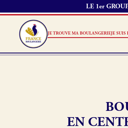
LE 1er GRO
JE TROUVE MA BOULANGERIE
JE SUI
Je suis boulanger
Je découvre France Boulang
BO
Pourquoi adhérer à France B
Je référence ma boulangerie
EN CENTR